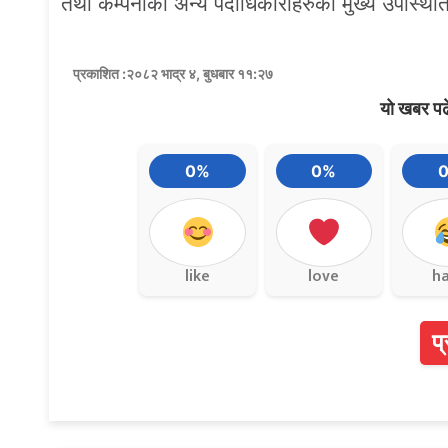
तथा कम्पनीका अन्य पदाधिकारीहरुको मुख्य उपस्थित
प्रकाशित :२०८२ भाद्र ४, बुधबार ११:२७
यो खबर पढ
0%
0%
like
love
h
प