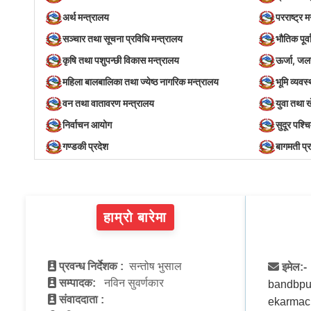
अर्थ मन्त्रालय
परराष्ट्र म
सञ्‍चार तथा सूचना प्रविधि मन्त्रालय
भौतिक पूर्
कृषि तथा पशुपन्छी विकास मन्त्रालय
ऊर्जा, जल
महिला बालबालिका तथा ज्येष्ठ नागरिक मन्त्रालय
भूमि व्यव
वन तथा वातावरण मन्त्रालय
युवा तथा 
निर्वाचन आयोग
सुदूर पश्च
गण्डकी प्रदेश
बागमती प्
हाम्रो बारेमा
प्रवन्ध निर्देशक :
सन्तोष भुसाल
इमेल:-
सम्पादक:
नविन सुवर्णकार
bandbpu
संवाददाता :
ekarmac