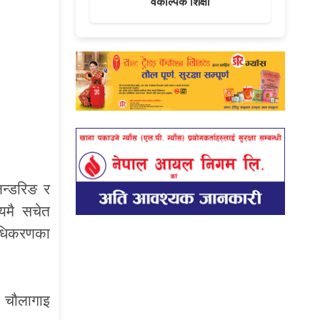
वैकल्पिक शिक्षा
लन्डरिङ र
मयमै सचेत
राधिकरणका
श चौलागाइ