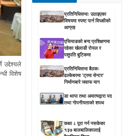
प्रतिनिधिसभाः उठाइएका
विषयमा स्पष्ट पार्न विपक्षीको
आग्रह
एसियाडको बन्द प्रशिक्षणमा
रहेका खेलाडी रोयल र
पशुपति बुटिकमा
उद्देश्यले
प्रतिनिधिसभा बैठकः
न्धी विशेष
ढल्केबरमा ‘ट्रमा सेन्टर’
निर्माणबारे जवाफ माग
डा थापा तथा अमात्यद्वारा पद
तथा गोपनीयताको शपथ
कक्षा ८ पूरा गर्न नसकेका
१३७ बालबालिकालाई