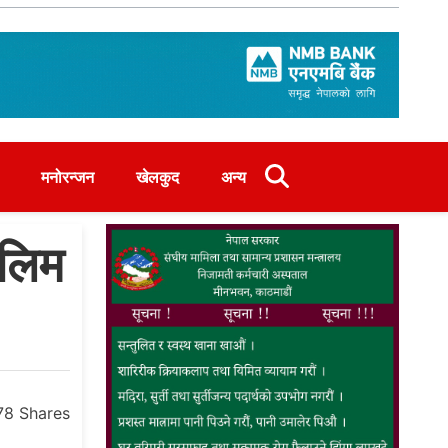
मनोरन्जन
खेलकुद
अन्य
ालिम
78
Shares