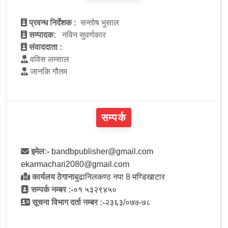
प्रवन्ध निर्देशक :
सन्तोष भुसाल
सम्पादक:
नविन सुवर्णकार
संवाददाता :
वविस लम्साल
जानकि गौतम
सम्पर्क
इमेल:-
bandbpublisher@gmail.com
ekarmachari2080@gmail.com
कार्यलय ठेगाना
बुढानिलकण्ठ नपा 8 मण्डिखाटार
सम्पर्क नम्बर :-
०१ ५३२९४५०
सूचना विभाग दर्ता नम्बर :-
२३६३/०७७-७८