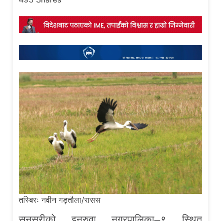
तस्बिरः नवीन गड्तौला/रासस
सुनसरीको इनरुवा नगरपालिका–९ स्थित