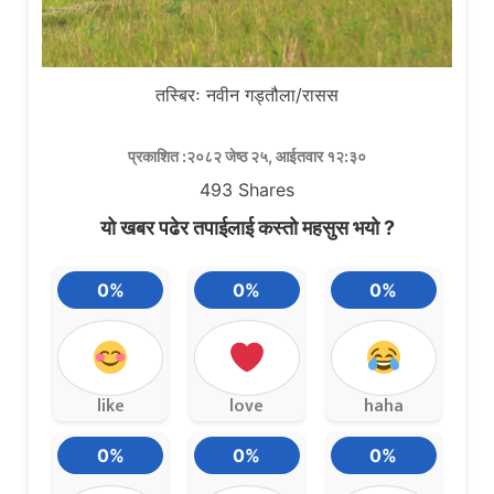
तस्बिरः नवीन गड्तौला/रासस
प्रकाशित :२०८२ जेष्ठ २५, आईतवार १२:३०
493
Shares
यो खबर पढेर तपाईलाई कस्तो महसुस भयो ?
0%
0%
0%
like
love
haha
0%
0%
0%