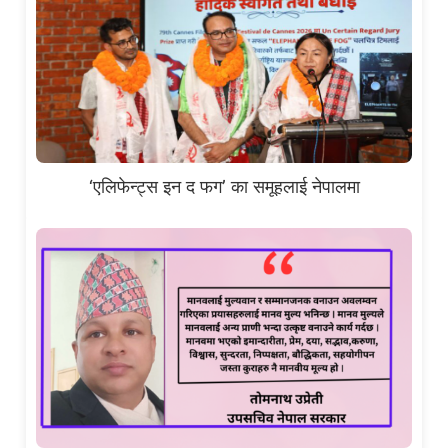
‘एलिफेन्ट्स इन द फग’ का समूहलाई नेपालमा