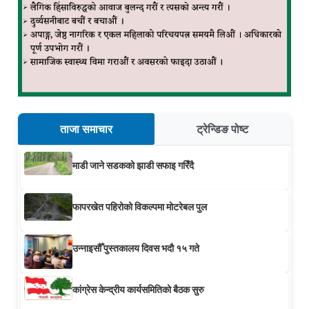
ताजा समाचार
ट्रेन्डिङ पोष्ट
माडी जाने सडकको झाडी सफाइ गरिँदै
फापरखेत पहिरोको विकल्पमा मोटरेबल पुल
उन्नाइसौँ पुस्तकालय दिवस भदौ १५ गते
कांग्रेस केन्द्रीय कार्यसमितिको बैठक सुरु