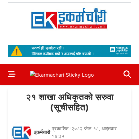
Skip
to
content
Ekarmachari
#1 Online Newsportal
२१ शाखा अधिकृतको सरुवा
(सूचीसहित)
प्रकाशित :२०८२ जेष्ठ १८, आईतवार
इकर्मचारी
१४:३५