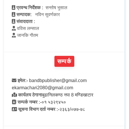
प्रवन्ध निर्देशक :
सन्तोष भुसाल
सम्पादक:
नविन सुवर्णकार
संवाददाता :
वविस लम्साल
जानकि गौतम
सम्पर्क
इमेल:-
bandbpublisher@gmail.com
ekarmachari2080@gmail.com
कार्यलय ठेगाना
बुढानिलकण्ठ नपा 8 मण्डिखाटार
सम्पर्क नम्बर :-
०१ ५३२९४५०
सूचना विभाग दर्ता नम्बर :-
२३६३/०७७-७८