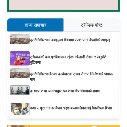
ताजा समाचार
ट्रेन्डिङ पोष्ट
प्रतिनिधिसभाः उठाइएका विषयमा स्पष्ट पार्न विपक्षीको आग्रह
एसियाडको बन्द प्रशिक्षणमा रहेका खेलाडी रोयल र पशुपति
बुटिकमा
प्रतिनिधिसभा बैठकः ढल्केबरमा ‘ट्रमा सेन्टर’ निर्माणबारे जवाफ
माग
डा थापा तथा अमात्यद्वारा पद तथा गोपनीयताको शपथ
कक्षा ८ पूरा गर्न नसकेका १३७ बालबालिकालाई वैकल्पिक शिक्षा