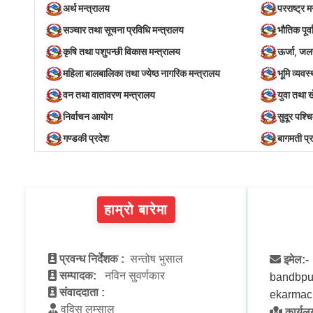
अर्थ मन्त्रालय
परराष्ट्र म
सञ्‍चार तथा सूचना प्रविधि मन्त्रालय
भौतिक पूर्
कृषि तथा पशुपन्छी विकास मन्त्रालय
ऊर्जा, जल
महिला बालबालिका तथा ज्येष्ठ नागरिक मन्त्रालय
भूमि व्यव
वन तथा वातावरण मन्त्रालय
युवा तथा 
निर्वाचन आयोग
सुदूर पश्च
गण्डकी प्रदेश
बागमती प्
हाम्रो बारेमा
प्रवन्ध निर्देशक :
सन्तोष भुसाल
इमेल:-
सम्पादक:
नविन सुवर्णकार
bandbpu
संवाददाता :
ekarmac
वविस लम्साल
कार्यलय