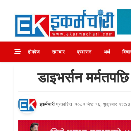
Skip
to
content
Ekarmachari
#1 Online Newsportal
होमपेज
समाचार
प्रशासन
अर्थ
विचा
डाइभर्सन मर्मतपछ
इकर्मचारी
प्रकाशित :२०८२ जेष्ठ १६, शुक्रबार १२:४३