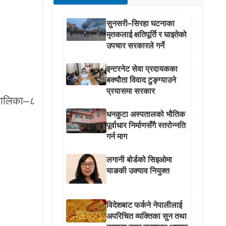
सुनसरी–सिरहा घटनाका
मृतकलाई क्षतिपूर्ति र घाइतेको
उपचार सरकारले गर्ने
इन्टरनेट सेवा प्रदायकका
बक्यौता विवाद टुङ्ग्याउने
प्रयासमा सरकार
पालिका–८
धनकुटा अस्पतालको भौतिक
पूर्वाधार निर्माणसँगै स्तरोन्नति
गर्न माग
लगानी बोर्डको सिइओमा
याङकी उक्याव नियुक्त
विदेशबाट फर्कने नेपालीलाई
अपरिचित व्यक्तिका सुन तथा