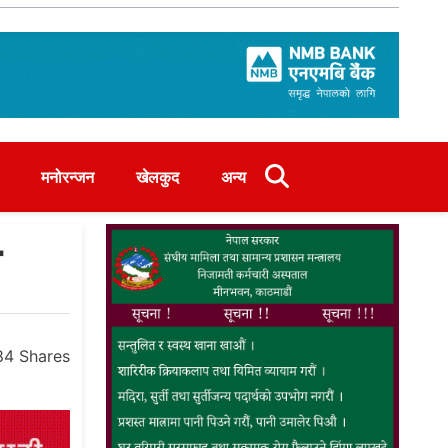
मनोरन्जन
खेलकुद
अन्य
ा
84
Shares