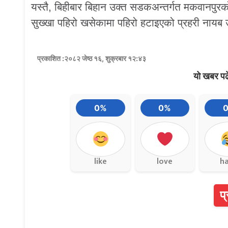
यस्तै, बिहीबार बिहान उक्त सडकअन्तर्गत मकवानपुर
सुख्खा पहिरो खसेकामा पहिरो हटाइएको प्रहरी नायब उ
प्रकाशित :२०८२ जेष्ठ १६, शुक्रबार १२:४३
यो खबर पढ
0%
0%
like
love
h
प