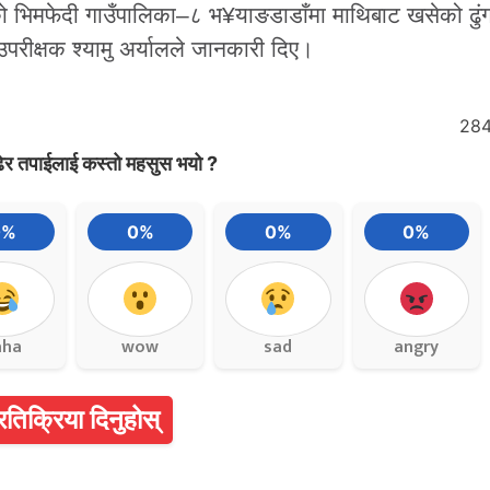
को भिमफेदी गाउँपालिका–८ भ¥याङडाडाँमा माथिबाट खसेको ढु
परीक्षक श्यामु अर्यालले जानकारी दिए।
28
ेर तपाईलाई कस्तो महसुस भयो ?
0%
0%
0%
0%
aha
wow
sad
angry
्रतिक्रिया दिनुहोस्