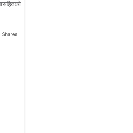
ंगासहितको
4
Shares