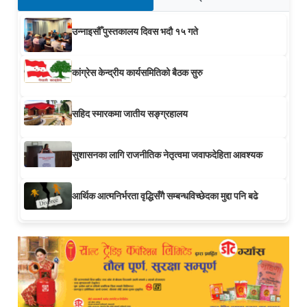
उन्नाइसौँ पुस्तकालय दिवस भदौ १५ गते
कांग्रेस केन्द्रीय कार्यसमितिको बैठक सुरु
सहिद स्मारकमा जातीय सङ्ग्रहालय
सुशासनका लागि राजनीतिक नेतृत्वमा जवाफदेहिता आवश्यक
आर्थिक आत्मनिर्भरता वृद्धिसँगै सम्बन्धविच्छेदका मुद्दा पनि बढे