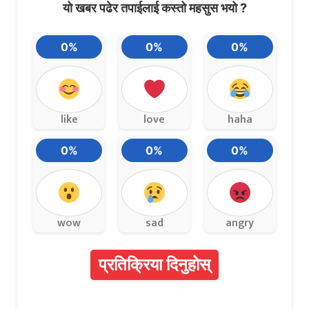
यो खबर पढेर तपाईलाई कस्तो महसुस भयो ?
0%
0%
0%
like
love
haha
0%
0%
0%
wow
sad
angry
प्रतिक्रिया दिनुहोस्