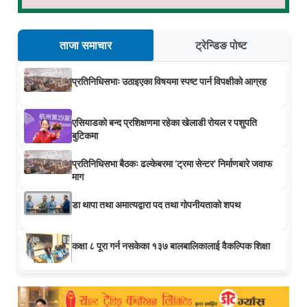
ताजा समाचार
ट्रेन्डिङ पोष्ट
प्रतिनिधिसभाः उठाइएका विषयमा स्पष्ट पार्न विपक्षीको आग्रह
एसियाडको बन्द प्रशिक्षणमा रहेका खेलाडी रोयल र पशुपति
बुटिकमा
प्रतिनिधिसभा बैठकः ढल्केबरमा ‘ट्रमा सेन्टर’ निर्माणबारे जवाफ
माग
डा थापा तथा अमात्यद्वारा पद तथा गोपनीयताको शपथ
कक्षा ८ पूरा गर्न नसकेका १३७ बालबालिकालाई वैकल्पिक शिक्षा