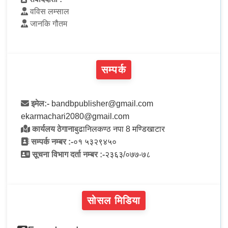
वविस लम्साल
जानकि गौतम
सम्पर्क
इमेल:-
bandbpublisher@gmail.com
ekarmachari2080@gmail.com
कार्यलय ठेगाना
बुढानिलकण्ठ नपा 8 मण्डिखाटार
सम्पर्क नम्बर :-
०१ ५३२९४५०
सूचना विभाग दर्ता नम्बर :-
२३६३/०७७-७८
सोसल मिडिया