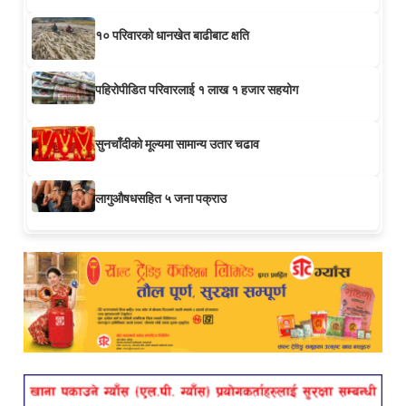
१० परिवारको धानखेत बाढीबाट क्षति
पहिरोपीडित परिवारलाई १ लाख १ हजार सहयोग
सुनचाँदीको मूल्यमा सामान्य उतार चढाव
लागुऔषधसहित ५ जना पक्राउ