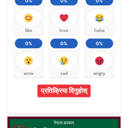
0%
0%
0%
like
love
haha
0%
0%
0%
wow
sad
angry
प्रतिक्रिया दिनुहोस्