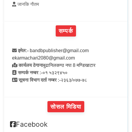
जानकि गौतम
सम्पर्क
इमेल:-
bandbpublisher@gmail.com
ekarmachari2080@gmail.com
कार्यलय ठेगाना
बुढानिलकण्ठ नपा 8 मण्डिखाटार
सम्पर्क नम्बर :-
०१ ५३२९४५०
सूचना विभाग दर्ता नम्बर :-
२३६३/०७७-७८
सोसल मिडिया
Facebook