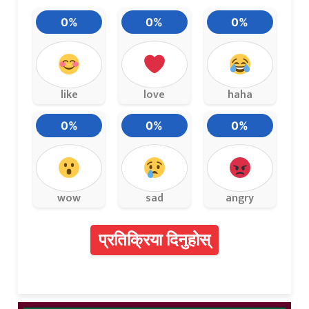
0%
0%
0%
like
love
haha
0%
0%
0%
wow
sad
angry
प्रतिक्रिया दिनुहोस्