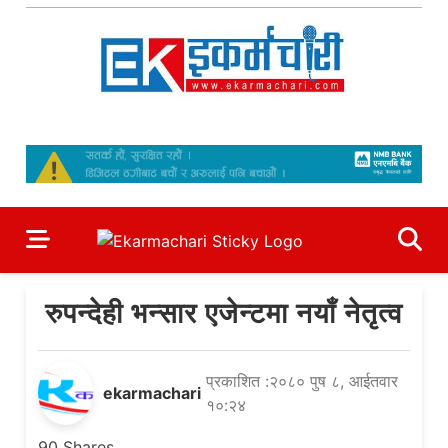
Skip
to
content
Ekarmachari
#1 Online Newsportal
रुपन्देही भन्सार एजेन्टमा नयाँ नेतृत्व
प्रकाशित :२०८० पुष ८, आईतवार
ekarmachari
१०:२४
90
Shares