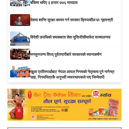
बाँकेमा थपिए ३ हजार ७७६ मतदाता
देशमा शान्ति सुरक्षा कायम गर्न सरकार क्रियाशील छः गृहमन्त्री
विदेशी उपाधिको समकक्षता सेवा युसिजीसीमार्फत सञ्चालनमा
मनसुनजन्य विपद् पूर्वतयारीबारे सरकारको ध्यानाकर्षण
खुला प्रतिस्पर्धाबाट नेपाल आयल निगमको नेतृत्वमा पुगे नागेन्द्र
साह, निगमभित्रकै अनुभवी व्यवस्थापकले पाए जिम्मेवारी