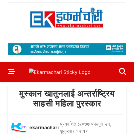
Skip
to
content
Ekarmachari
#1 Online Newsportal
मुस्कान खातुनलाई अन्तर्राष्ट्रिय
साहसी महिला पुरस्कार
प्रकाशित :२०७७ फाल्गुन २१,
ekarmachari
शुक्रबार १२:१९