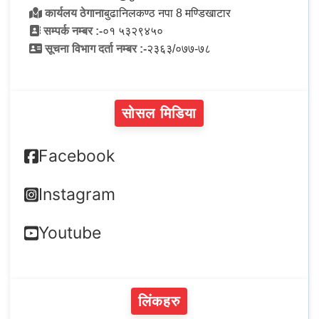
कार्यलय ठेगाना
बुढानिलकण्ठ नपा 8 मण्डिखाटार
सम्पर्क नम्बर :-
०१ ५३२९४५०
सूचना विभाग दर्ता नम्बर :-
२३६३/०७७-७८
सोसल मिडिया
Facebook
Instagram
Youtube
लिंकहरु