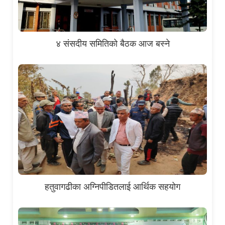
४ संसदीय समितिको बैठक आज बस्ने
हतुवागढीका अग्निपीडितलाई आर्थिक सहयोग