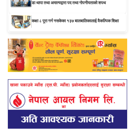
डा थापा तथा अमात्यद्वारा पद तथा गोपनीयताको शपथ
कक्षा ८ पूरा गर्न नसकेका १३७ बालबालिकालाई वैकल्पिक शिक्षा