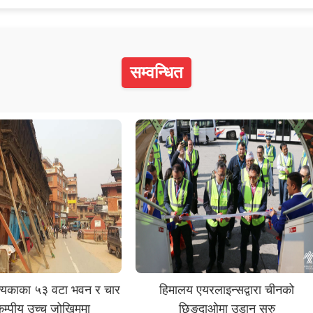
सम्वन्धित
त्यकाका ५३ वटा भवन र चार
हिमालय एयरलाइन्सद्वारा चीनको
कम्पीय उच्च जोखिममा
छिङदाओमा उडान सुरु