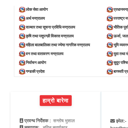
लोक सेवा आयोग
प्रधानमन्त
अर्थ मन्त्रालय
परराष्ट्र म
सञ्‍चार तथा सूचना प्रविधि मन्त्रालय
भौतिक पूर्
कृषि तथा पशुपन्छी विकास मन्त्रालय
ऊर्जा, जल
महिला बालबालिका तथा ज्येष्ठ नागरिक मन्त्रालय
भूमि व्यव
वन तथा वातावरण मन्त्रालय
युवा तथा 
निर्वाचन आयोग
सुदूर पश्च
गण्डकी प्रदेश
बागमती प्
हाम्रो बारेमा
प्रवन्ध निर्देशक :
सन्तोष भुसाल
इमेल:-
सम्पादक:
नविन सुवर्णकार