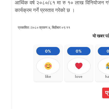
आर्थिक वर्ष २०८०/८१ मा रु १० लाख विनियोजन गरे
कार्यक्रम गर्ने प्रस्ताव गरेको छ ।
प्रकाशित :२०८० श्रावण ४, बिहीबार ०९:११
यो खबर पढ
0%
0%
like
love
h
प