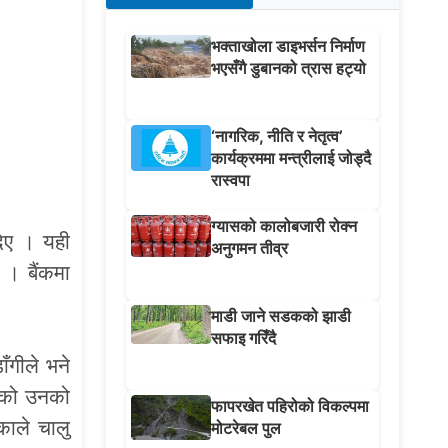
भक्ताखोला डाइभर्सन निर्माण
भएसँगै डुबानको त्रास हट्यो
‘नागरिक, नीति र नेतृत्व’
कार्यक्रममा मन्त्रीलाई जोड्दै
रास्वपा
ग्यासको कालोबजारी रोक्न
दिए । यही
अनुगमन तीव्र
 । बैंकमा
माडी जाने सडकको झाडी
सफाइ गरिँदै
ँगीले भने
ाएको उनको
फापरखेत पहिरोको विकल्पमा
काले चालु
मोटरेबल पुल