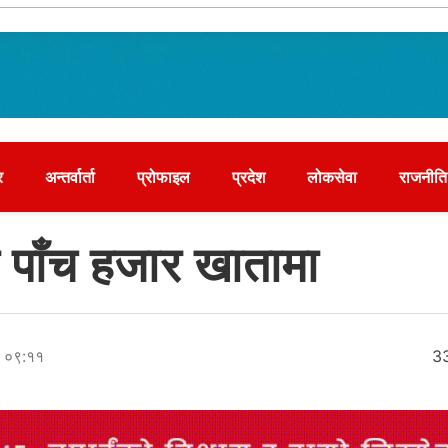
र
अन्तर्वार्ता
प्रोफाइल
प्रदेश
लोकसेवा
राजनीति
 पाँच हजार खातामा
र ०९:११
3