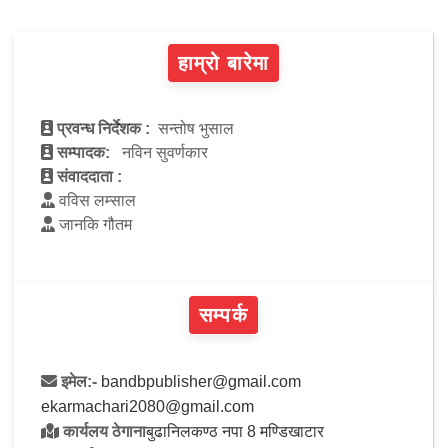
हाम्रो बारेमा
प्रवन्ध निर्देशक :
सन्तोष भुसाल
सम्पादक:
नविन सुवर्णकार
संवाददाता :
वविस लम्साल
जानकि गौतम
सम्पर्क
इमेल:-
bandbpublisher@gmail.com
ekarmachari2080@gmail.com
कार्यलय ठेगाना
बुढानिलकण्ठ नपा 8 मण्डिखाटार