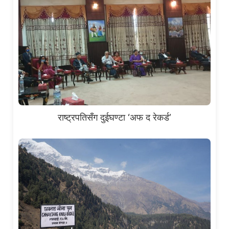
राष्ट्रपतिसँग दुईघण्टा ‘अफ द रेकर्ड’