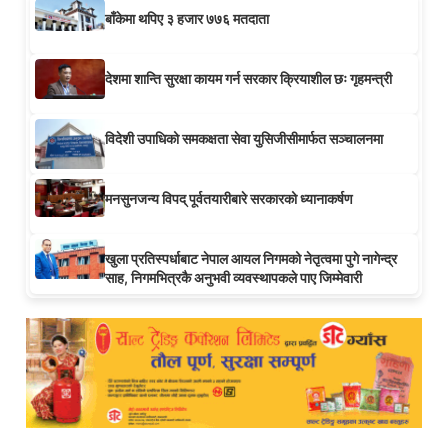
बाँकेमा थपिए ३ हजार ७७६ मतदाता
देशमा शान्ति सुरक्षा कायम गर्न सरकार क्रियाशील छः गृहमन्त्री
विदेशी उपाधिको समकक्षता सेवा युसिजीसीमार्फत सञ्चालनमा
मनसुनजन्य विपद् पूर्वतयारीबारे सरकारको ध्यानाकर्षण
खुला प्रतिस्पर्धाबाट नेपाल आयल निगमको नेतृत्वमा पुगे नागेन्द्र
साह, निगमभित्रकै अनुभवी व्यवस्थापकले पाए जिम्मेवारी