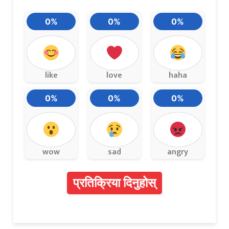
0%
0%
0%
like
love
haha
0%
0%
0%
wow
sad
angry
प्रतिक्रिया दिनुहोस्