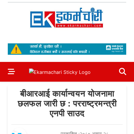
Skip
to
content
Ekarmachari
#1 Online Newsportal
बीआरआई कार्यान्वयन योजनामा
छलफल जारी छ : परराष्ट्रमन्त्री
एनपी साउद
प्रकाशित :२०८० असार २८,