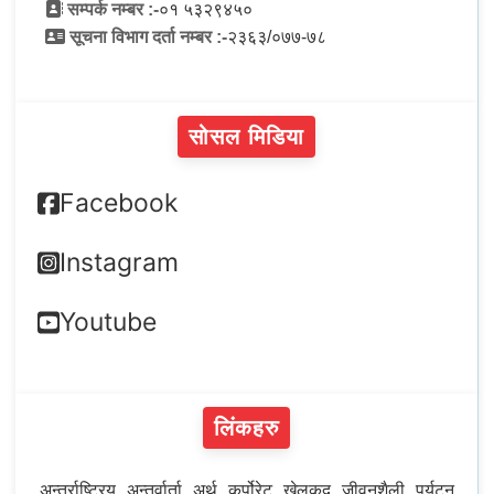
सम्पर्क नम्बर :-
०१ ५३२९४५०
सूचना विभाग दर्ता नम्बर :-
२३६३/०७७-७८
सोसल मिडिया
Facebook
Instagram
Youtube
लिंकहरु
अन्तर्राष्ट्रिय
अन्तर्वार्ता
अर्थ
कर्पोरेट
खेलकुद
जीवनशैली
पर्यटन