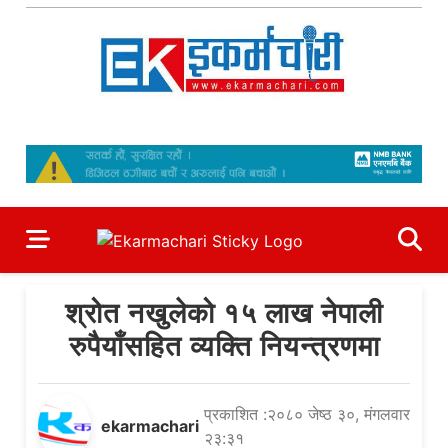
Skip
to
content
Ekarmachari
#1 Online Newsportal
श्रोत नखुलेको १५ लाख नेपाली
रुपैयाँसहित व्यक्ति नियन्त्रणमा
प्रकाशित :२०८० जेष्ठ ३०, मंगलवार
ekarmachari
२३:३१