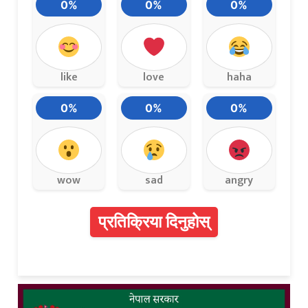
0%
0%
0%
like
love
haha
0%
0%
0%
wow
sad
angry
प्रतिक्रिया दिनुहोस्