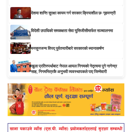
देशमा शान्ति सुरक्षा कायम गर्न सरकार क्रियाशील छः गृहमन्त्री
विदेशी उपाधिको समकक्षता सेवा युसिजीसीमार्फत सञ्चालनमा
मनसुनजन्य विपद् पूर्वतयारीबारे सरकारको ध्यानाकर्षण
खुला प्रतिस्पर्धाबाट नेपाल आयल निगमको नेतृत्वमा पुगे नागेन्द्र
साह, निगमभित्रकै अनुभवी व्यवस्थापकले पाए जिम्मेवारी