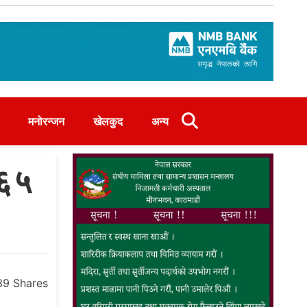
मनोरन्जन
खेलकुद
अन्य
 ६५
39
Shares