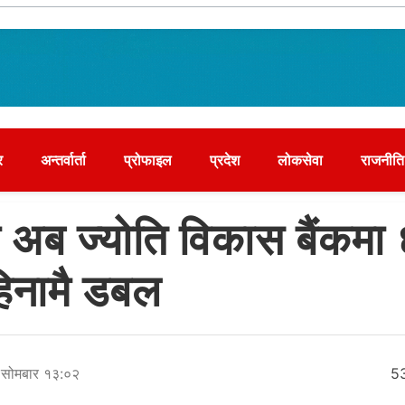
र
अन्तर्वार्ता
प्रोफाइल
प्रदेश
लोकसेवा
राजनीति
 अब ज्योति विकास बैंकमा
िनामै डबल
, सोमबार १३:०२
5