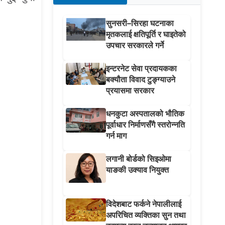
सुनसरी–सिरहा घटनाका
मृतकलाई क्षतिपूर्ति र घाइतेको
उपचार सरकारले गर्ने
इन्टरनेट सेवा प्रदायकका
बक्यौता विवाद टुङ्ग्याउने
प्रयासमा सरकार
धनकुटा अस्पतालको भौतिक
पूर्वाधार निर्माणसँगै स्तरोन्नति
गर्न माग
लगानी बोर्डको सिइओमा
याङकी उक्याव नियुक्त
विदेशबाट फर्कने नेपालीलाई
अपरिचित व्यक्तिका सुन तथा