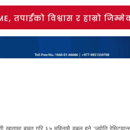
्धती खातामा बचत गरि ६५ महिनामै डबल हुने ‘ज्योति रेमिट्यान्