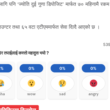
 लागि पनि ‘ज्योति दुई गुणा डिपोजिट’ मार्फत ७० महिनामै रकम
काउन्टर तथा ६५ वटा एटीएममार्फत सेवा दिादै आएको छ ।
53
ेर तपाईलाई कस्तो महसुस भयो ?
0%
0%
0%
0%
aha
wow
sad
angry