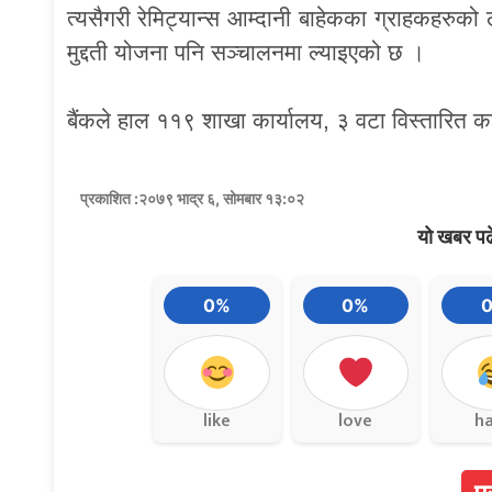
त्यसैगरी रेमिट्यान्स आम्दानी बाहेकका ग्राहकहरुको
मुद्दती योजना पनि सञ्चालनमा ल्याइएको छ ।
बैंकले हाल ११९ शाखा कार्यालय, ३ वटा विस्तारित 
प्रकाशित :२०७९ भाद्र ६, सोमबार १३:०२
यो खबर पढ
0%
0%
like
love
h