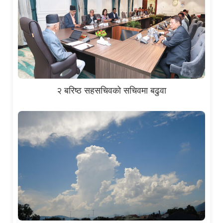
२ बरिष्ठ सहसचिवको सचिवमा बढुवा