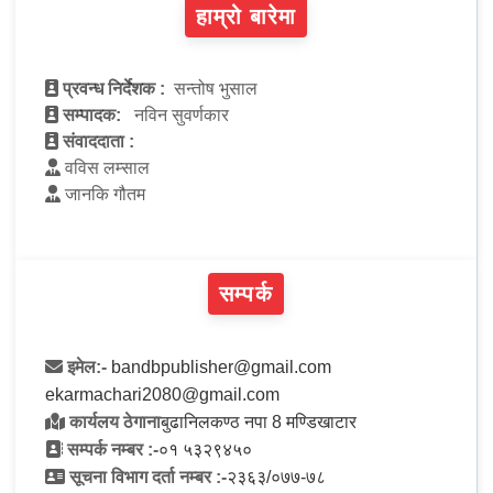
हाम्रो बारेमा
प्रवन्ध निर्देशक :
सन्तोष भुसाल
सम्पादक:
नविन सुवर्णकार
संवाददाता :
वविस लम्साल
जानकि गौतम
सम्पर्क
इमेल:-
bandbpublisher@gmail.com
ekarmachari2080@gmail.com
कार्यलय ठेगाना
बुढानिलकण्ठ नपा 8 मण्डिखाटार
सम्पर्क नम्बर :-
०१ ५३२९४५०
सूचना विभाग दर्ता नम्बर :-
२३६३/०७७-७८