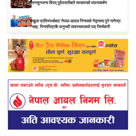
मनसुनजन्य विपद् पूर्वतयारीबारे सरकारको ध्यानाकर्षण
खुला प्रतिस्पर्धाबाट नेपाल आयल निगमको नेतृत्वमा पुगे नागेन्द्र
साह, निगमभित्रकै अनुभवी व्यवस्थापकले पाए जिम्मेवारी