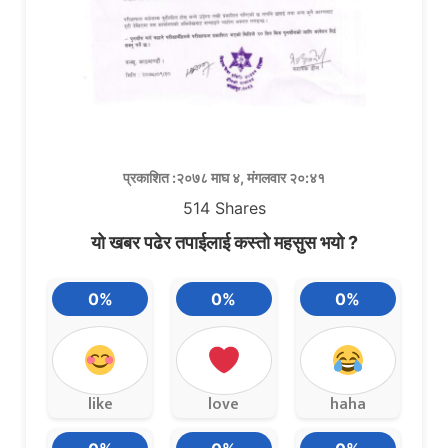
प्रकाशित :२०७८ माघ ४, मंगलवार २०:४१
514
Shares
यो खबर पढेर तपाईलाई कस्तो महसुस भयो ?
0%
0%
0%
like
love
haha