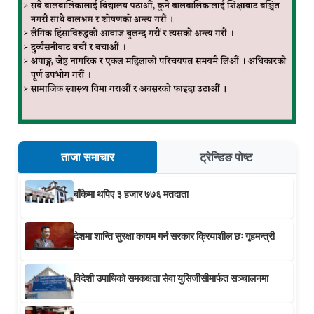
ताजा समाचार
ट्रेन्डिङ पोष्ट
बाँकेमा थपिए ३ हजार ७७६ मतदाता
देशमा शान्ति सुरक्षा कायम गर्न सरकार क्रियाशील छः गृहमन्त्री
विदेशी उपाधिको समकक्षता सेवा युसिजीसीमार्फत सञ्चालनमा