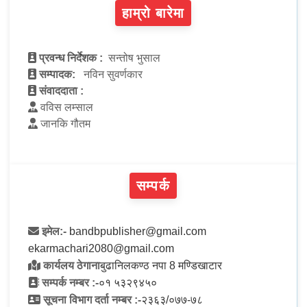
हाम्रो बारेमा
प्रवन्ध निर्देशक :
सन्तोष भुसाल
सम्पादक:
नविन सुवर्णकार
संवाददाता :
वविस लम्साल
जानकि गौतम
सम्पर्क
इमेल:-
bandbpublisher@gmail.com
ekarmachari2080@gmail.com
कार्यलय ठेगाना
बुढानिलकण्ठ नपा 8 मण्डिखाटार
सम्पर्क नम्बर :-
०१ ५३२९४५०
सूचना विभाग दर्ता नम्बर :-
२३६३/०७७-७८