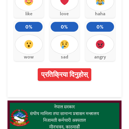
like
love
haha
0%
0%
0%
wow
sad
angry
प्रतिक्रिया दिनुहोस्