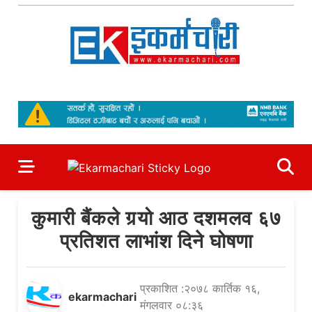
Skip
to
content
Ekarmachari
#1 Online Newsportal
कुमारी बैंकले गर्‍यो आठ दशमलव ६७
प्रतिशत लाभांश दिने घोषणा
प्रकाशित :२०७८ कार्तिक १६,
ekarmachari
मंगलवार ०८:३६