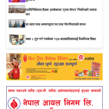
प्रतिनिधिसभा बैठकः ढल्केबरमा ‘ट्रमा सेन्टर’ निर्माणबारे जवाफ
माग
डा थापा तथा अमात्यद्वारा पद तथा गोपनीयताको शपथ
कक्षा ८ पूरा गर्न नसकेका १३७ बालबालिकालाई वैकल्पिक शिक्षा