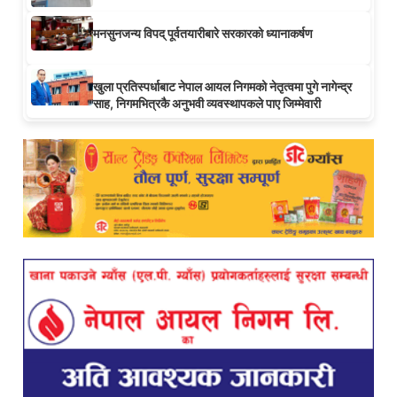
मनसुनजन्य विपद् पूर्वतयारीबारे सरकारको ध्यानाकर्षण
खुला प्रतिस्पर्धाबाट नेपाल आयल निगमको नेतृत्वमा पुगे नागेन्द्र
साह, निगमभित्रकै अनुभवी व्यवस्थापकले पाए जिम्मेवारी