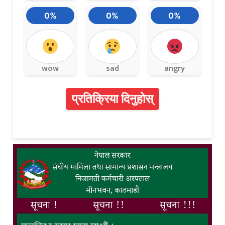
0%
0%
0%
wow
sad
angry
प्रतिक्रिया दिनुहोस्