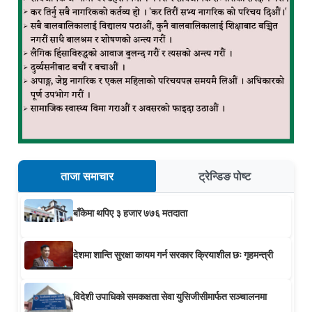
ताजा समाचार
ट्रेन्डिङ पोष्ट
बाँकेमा थपिए ३ हजार ७७६ मतदाता
देशमा शान्ति सुरक्षा कायम गर्न सरकार क्रियाशील छः गृहमन्त्री
विदेशी उपाधिको समकक्षता सेवा युसिजीसीमार्फत सञ्चालनमा