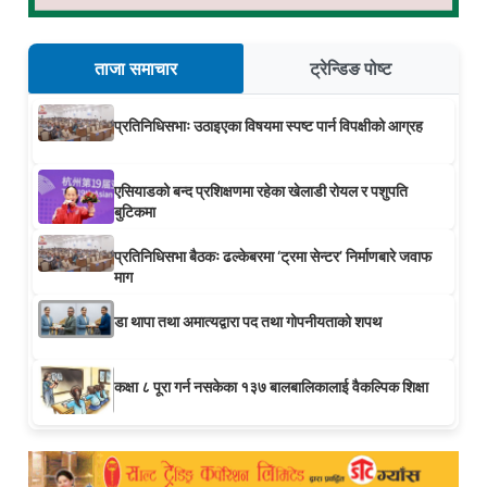
ताजा समाचार
ट्रेन्डिङ पोष्ट
प्रतिनिधिसभाः उठाइएका विषयमा स्पष्ट पार्न विपक्षीको आग्रह
एसियाडको बन्द प्रशिक्षणमा रहेका खेलाडी रोयल र पशुपति
बुटिकमा
प्रतिनिधिसभा बैठकः ढल्केबरमा ‘ट्रमा सेन्टर’ निर्माणबारे जवाफ
माग
डा थापा तथा अमात्यद्वारा पद तथा गोपनीयताको शपथ
कक्षा ८ पूरा गर्न नसकेका १३७ बालबालिकालाई वैकल्पिक शिक्षा