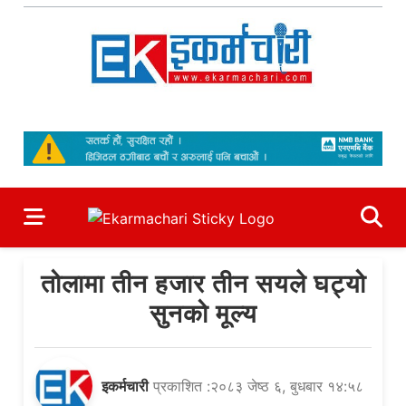
Skip
to
content
Ekarmachari
#1 Online Newsportal
तोलामा तीन हजार तीन सयले घट्यो
सुनको मूल्य
इकर्मचारी
प्रकाशित :२०८३ जेष्ठ ६, बुधबार १४:५८