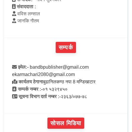
संवाददाता :
वविस लम्साल
जानकि गौतम
सम्पर्क
इमेल:-
bandbpublisher@gmail.com
ekarmachari2080@gmail.com
कार्यलय ठेगाना
बुढानिलकण्ठ नपा 8 मण्डिखाटार
सम्पर्क नम्बर :-
०१ ५३२९४५०
सूचना विभाग दर्ता नम्बर :-
२३६३/०७७-७८
सोसल मिडिया