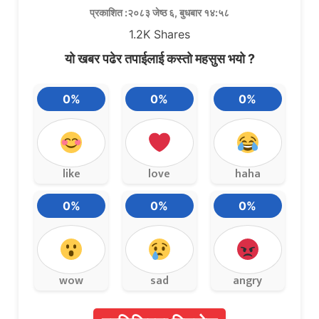
प्रकाशित :२०८३ जेष्ठ ६, बुधबार १४:५८
1.2K
Shares
यो खबर पढेर तपाईलाई कस्तो महसुस भयो ?
0%
0%
0%
like
love
haha
0%
0%
0%
wow
sad
angry