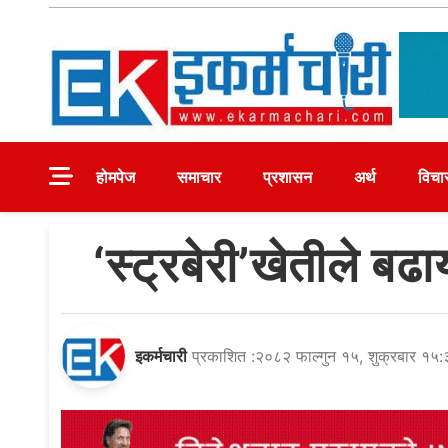
Skip
to
content
Ekarmachari
#1 Online Newsportal
होमपेज
समाचार
प्रशासन
अर्थ
विचा
‘स्ट्रबेरी’खेतीले ब
इकर्मचारी
प्रकाशित :२०८२ फाल्गुन १५, शुक्रबार १५: