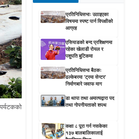
प्रतिनिधिसभाः उठाइएका
विषयमा स्पष्ट पार्न विपक्षीको
आग्रह
एसियाडको बन्द प्रशिक्षणमा
रहेका खेलाडी रोयल र
पशुपति बुटिकमा
प्रतिनिधिसभा बैठकः
ढल्केबरमा ‘ट्रमा सेन्टर’
निर्माणबारे जवाफ माग
डा थापा तथा अमात्यद्वारा पद
तथा गोपनीयताको शपथ
 पर्यटकको
कक्षा ८ पूरा गर्न नसकेका
१३७ बालबालिकालाई