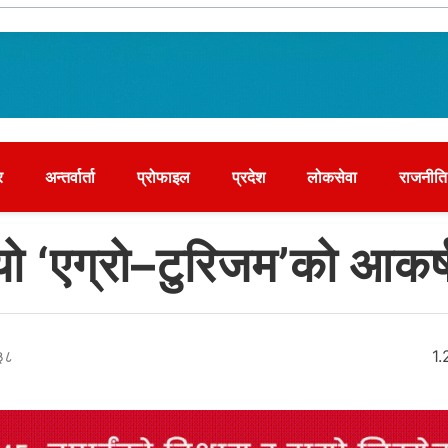
र
अन्तर्वार्ता
प्रोफाइल
प्रदेश
लोकसेवा
राजनीति
ढायो ‘एग्रो–टुरिजम’को आकर
३८
1