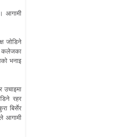
छ। आगामी
क्ष जोडिने
षि कलेजका
टाको भनाइ
टर उचाइमा
ोडिने रहर
ा बिर्सेर
नले आगामी