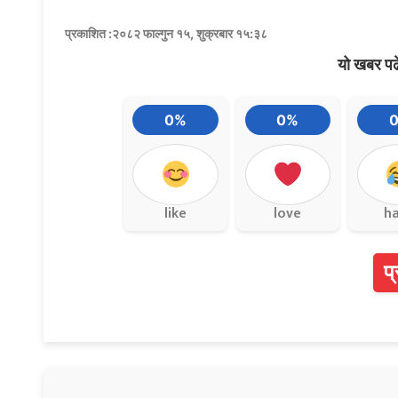
प्रकाशित :२०८२ फाल्गुन १५, शुक्रबार १५:३८
यो खबर पढ
0%
0%
like
love
h
प