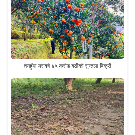
तनहुँमा यसवर्ष ४५ करोड बढीको सुन्तला बिक्री