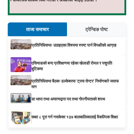
ताजा समाचार
ट्रेन्डिङ पोष्ट
प्रतिनिधिसभाः उठाइएका विषयमा स्पष्ट पार्न विपक्षीको आग्रह
एसियाडको बन्द प्रशिक्षणमा रहेका खेलाडी रोयल र पशुपति
बुटिकमा
प्रतिनिधिसभा बैठकः ढल्केबरमा ‘ट्रमा सेन्टर’ निर्माणबारे जवाफ
माग
डा थापा तथा अमात्यद्वारा पद तथा गोपनीयताको शपथ
कक्षा ८ पूरा गर्न नसकेका १३७ बालबालिकालाई वैकल्पिक शिक्षा