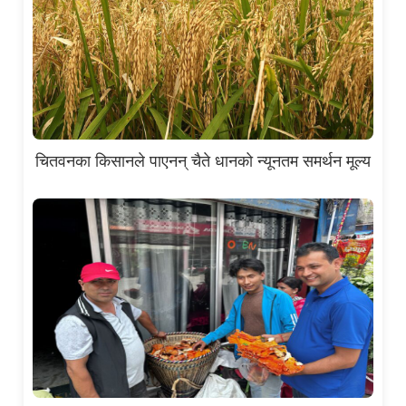
चितवनका किसानले पाएनन् चैते धानको न्यूनतम समर्थन मूल्य