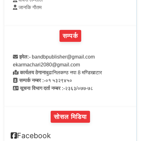
जानकि गौतम
सम्पर्क
इमेल:-
bandbpublisher@gmail.com
ekarmachari2080@gmail.com
कार्यलय ठेगाना
बुढानिलकण्ठ नपा 8 मण्डिखाटार
सम्पर्क नम्बर :-
०१ ५३२९४५०
सूचना विभाग दर्ता नम्बर :-
२३६३/०७७-७८
सोसल मिडिया
Facebook