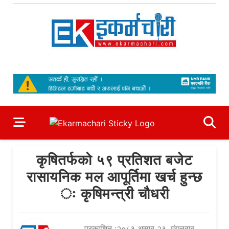
Skip
to
content
Ekarmachari
#1 Online Newsportal
कृषितर्फको ५९ प्रतिशत बजेट
रासायनिक मल आपूर्तिमा खर्च हुन्छ
ः कृषिमन्त्री चौधरी
प्रकाशित :२०८३ असार २३, मंगलवार