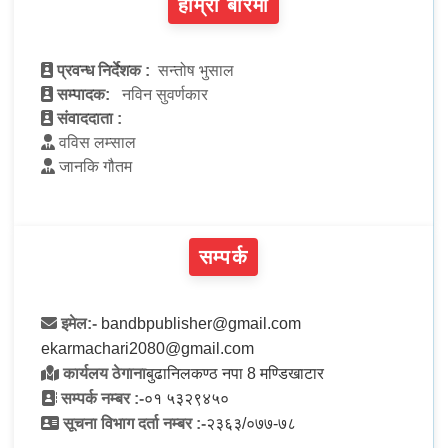
हाम्रो बारेमा
प्रवन्ध निर्देशक :
सन्तोष भुसाल
सम्पादक:
नविन सुवर्णकार
संवाददाता :
वविस लम्साल
जानकि गौतम
सम्पर्क
इमेल:-
bandbpublisher@gmail.com
ekarmachari2080@gmail.com
कार्यलय ठेगाना
बुढानिलकण्ठ नपा 8 मण्डिखाटार
सम्पर्क नम्बर :-
०१ ५३२९४५०
सूचना विभाग दर्ता नम्बर :-
२३६३/०७७-७८