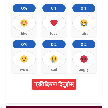
0%
0%
0%
like
love
haha
0%
0%
0%
wow
sad
angry
प्रतिक्रिया दिनुहोस्