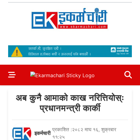
Skip
to
content
Ekarmachari
#1 Online Newsportal
अब कुनै आमाको काख नरित्तियोस्ः
प्रधानमन्त्री कार्की
प्रकाशित :२०८२ माघ १६, शुक्रबार
इकर्मचारी
११:२५