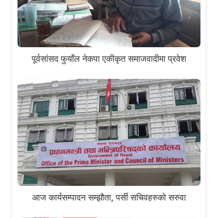
पूर्वसांसद फुयाँल नेकपा एकीकृत समाजवादीमा प्रवेश
आज कार्यसम्पादन सम्झौता, पर्सी सचिवहरुको सरुवा