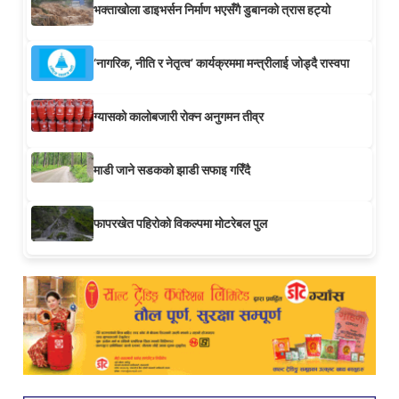
भक्ताखोला डाइभर्सन निर्माण भएसँगै डुबानको त्रास हट्यो
‘नागरिक, नीति र नेतृत्व’ कार्यक्रममा मन्त्रीलाई जोड्दै रास्वपा
ग्यासको कालोबजारी रोक्न अनुगमन तीव्र
माडी जाने सडकको झाडी सफाइ गरिँदै
फापरखेत पहिरोको विकल्पमा मोटरेबल पुल