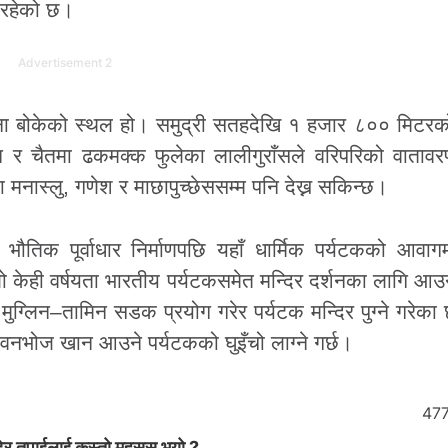
ी रहेको छ।
Advertisement 2
ावना बोकेको स्थल हो। समुद्री सतहदेखि १ हजार ८०० मिटर
र चैतमा ढकमक्क फुलेका लालीगुराँसले वरिपरिको वातावर
नास्लु, गणेश र माछापुच्छेससम्म पनि देख्न सकिन्छ।
अन्य भौतिक पूर्वाधार निर्माणपछि यहाँ धार्मिक पर्यटकको आवा
्लो केही वर्षयता भारतीय पर्यटकसमेत मन्दिर दर्शनका लागि आ
ग्लिन–तामिन सडक प्रयोग गरेर पर्यटक मन्दिर पुग्ने गरेका 
र वनभोज खान आउने पर्यटकको घुइँचो लाग्ने गर्छ।
47
ेर तपाईलाई कस्तो महसुस भयो ?