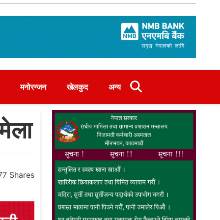
मनोरन्जन
खेलकुद
अन्य
 मेला
77
Shares