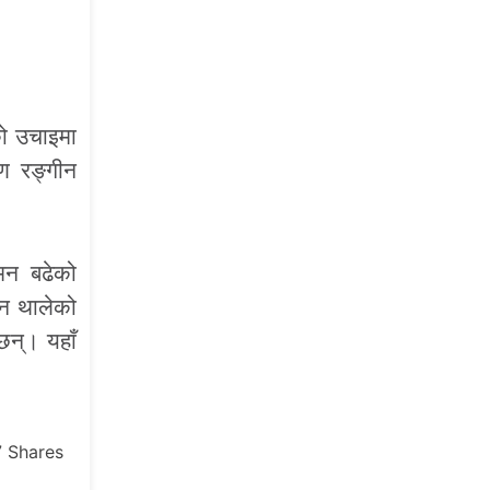
को उचाइमा
ण रङ्गीन
गमन बढेको
उन थालेको
छन्। यहाँ
7
Shares