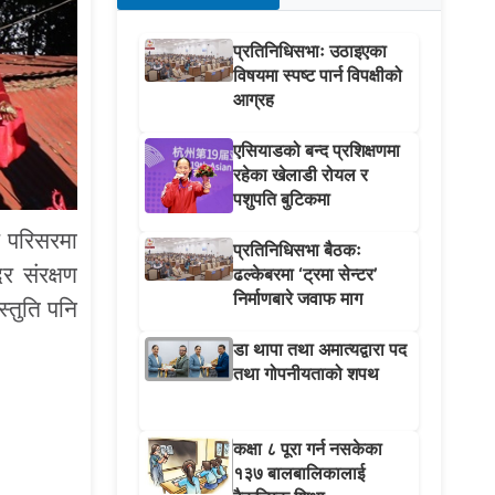
प्रतिनिधिसभाः उठाइएका
विषयमा स्पष्ट पार्न विपक्षीको
आग्रह
एसियाडको बन्द प्रशिक्षणमा
रहेका खेलाडी रोयल र
पशुपति बुटिकमा
र परिसरमा
प्रतिनिधिसभा बैठकः
र संरक्षण
ढल्केबरमा ‘ट्रमा सेन्टर’
निर्माणबारे जवाफ माग
्तुति पनि
डा थापा तथा अमात्यद्वारा पद
तथा गोपनीयताको शपथ
कक्षा ८ पूरा गर्न नसकेका
१३७ बालबालिकालाई