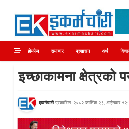
Skip
to
content
Ekarmachari
#1 Online Newsportal
होमपेज
समाचार
प्रशासन
अर्थ
विचा
इच्छाकामना क्षेत्रको पर
इकर्मचारी
प्रकाशित :२०८२ कार्तिक २३, आईतवार १२