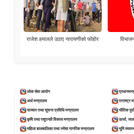
राजेश हमालले उठाए नारायणीको फोहोर
विभाजन
लोक सेवा आयोग
प्रधानमन्त
अर्थ मन्त्रालय
परराष्ट्र म
सञ्‍चार तथा सूचना प्रविधि मन्त्रालय
भौतिक पूर्
कृषि तथा पशुपन्छी विकास मन्त्रालय
ऊर्जा, जल
महिला बालबालिका तथा ज्येष्ठ नागरिक मन्त्रालय
भूमि व्यव