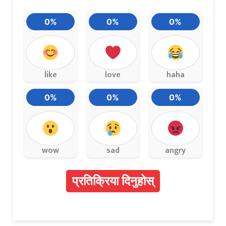
0%
0%
0%
like
love
haha
0%
0%
0%
wow
sad
angry
प्रतिक्रिया दिनुहोस्