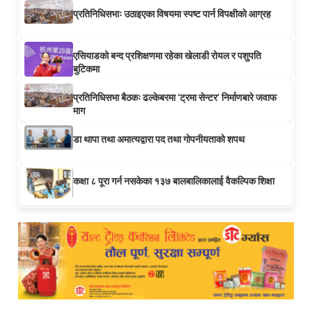
प्रतिनिधिसभाः उठाइएका विषयमा स्पष्ट पार्न विपक्षीको आग्रह
एसियाडको बन्द प्रशिक्षणमा रहेका खेलाडी रोयल र पशुपति
बुटिकमा
प्रतिनिधिसभा बैठकः ढल्केबरमा ‘ट्रमा सेन्टर’ निर्माणबारे जवाफ
माग
डा थापा तथा अमात्यद्वारा पद तथा गोपनीयताको शपथ
कक्षा ८ पूरा गर्न नसकेका १३७ बालबालिकालाई वैकल्पिक शिक्षा