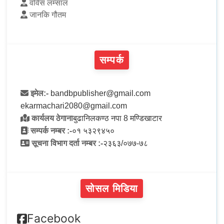
वविस लम्साल
जानकि गौतम
सम्पर्क
इमेल:-
bandbpublisher@gmail.com
ekarmachari2080@gmail.com
कार्यलय ठेगाना
बुढानिलकण्ठ नपा 8 मण्डिखाटार
सम्पर्क नम्बर :-
०१ ५३२९४५०
सूचना विभाग दर्ता नम्बर :-
२३६३/०७७-७८
सोसल मिडिया
Facebook