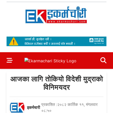
Skip
to
content
Ekarmachari
#1 Online Newsportal
आजका लागि तोकियो विदेशी मुद्राको
विनिमयदर
प्रकाशित :२०८२ कार्तिक ११, मंगलवार
इकर्मचारी
०८:५०