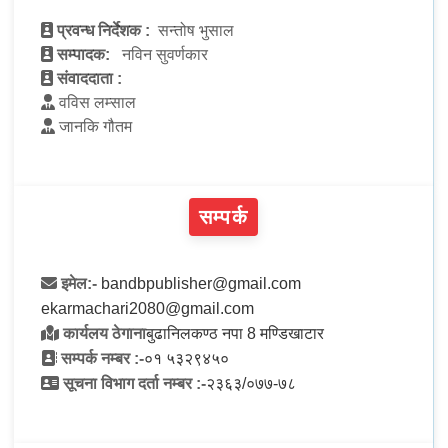
प्रवन्ध निर्देशक :
सन्तोष भुसाल
सम्पादक:
नविन सुवर्णकार
संवाददाता :
वविस लम्साल
जानकि गौतम
सम्पर्क
इमेल:-
bandbpublisher@gmail.com
ekarmachari2080@gmail.com
कार्यलय ठेगाना
बुढानिलकण्ठ नपा 8 मण्डिखाटार
सम्पर्क नम्बर :-
०१ ५३२९४५०
सूचना विभाग दर्ता नम्बर :-
२३६३/०७७-७८