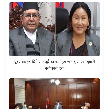
पूर्वसभामुख घिमिरे र पूर्वउपसभामुख रानाद्वारा उम्मेदवारी
मनोनयन दर्ता