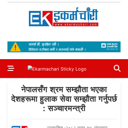
Skip
to
content
Ekarmachari
#1 Online Newsportal
नेपालसँग श्रम सम्झौता भएका
देशहरूमा हुलाक सेवा सम्झौता गर्नुपर्छ
: सञ्चारमन्त्री
प्रकाशित :२०८२ भाद्र १७, मंगलवार