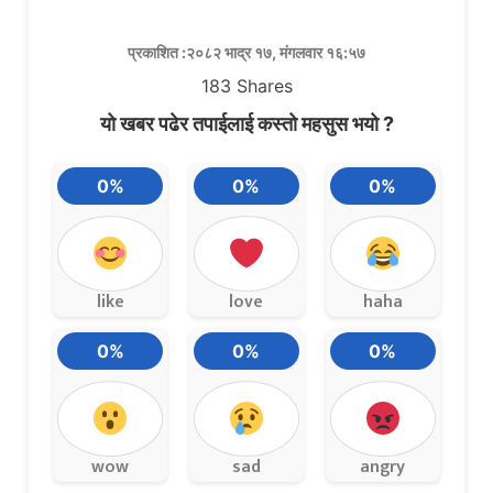
प्रकाशित :२०८२ भाद्र १७, मंगलवार १६:५७
183
Shares
यो खबर पढेर तपाईलाई कस्तो महसुस भयो ?
0%
0%
0%
like
love
haha
0%
0%
0%
wow
sad
angry