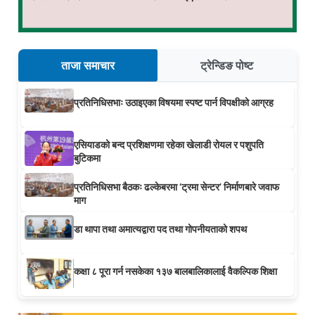
ताजा समाचार
ट्रेन्डिङ पोष्ट
प्रतिनिधिसभाः उठाइएका विषयमा स्पष्ट पार्न विपक्षीको आग्रह
एसियाडको बन्द प्रशिक्षणमा रहेका खेलाडी रोयल र पशुपति
बुटिकमा
प्रतिनिधिसभा बैठकः ढल्केबरमा ‘ट्रमा सेन्टर’ निर्माणबारे जवाफ
माग
डा थापा तथा अमात्यद्वारा पद तथा गोपनीयताको शपथ
कक्षा ८ पूरा गर्न नसकेका १३७ बालबालिकालाई वैकल्पिक शिक्षा