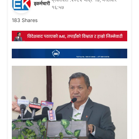
इकर्मचारी
१६:५७
183
Shares