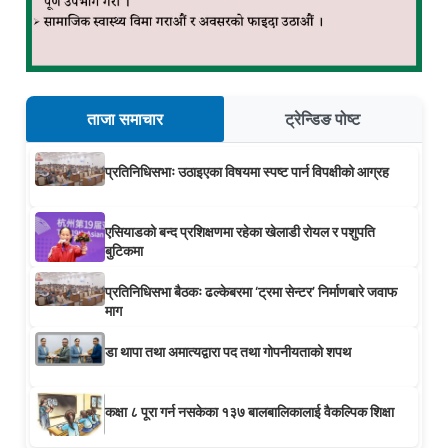
ताजा समाचार
ट्रेन्डिङ पोष्ट
प्रतिनिधिसभाः उठाइएका विषयमा स्पष्ट पार्न विपक्षीको आग्रह
एसियाडको बन्द प्रशिक्षणमा रहेका खेलाडी रोयल र पशुपति
बुटिकमा
प्रतिनिधिसभा बैठकः ढल्केबरमा ‘ट्रमा सेन्टर’ निर्माणबारे जवाफ
माग
डा थापा तथा अमात्यद्वारा पद तथा गोपनीयताको शपथ
कक्षा ८ पूरा गर्न नसकेका १३७ बालबालिकालाई वैकल्पिक शिक्षा