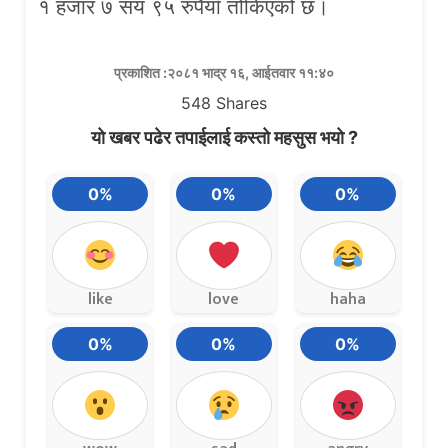
१ हजार ७ सय ९५ रुपैयाँ तोकिएको छ।
प्रकाशित :२०८१ भाद्र १६, आईतवार ११:४०
548
Shares
यो खबर पढेर तपाईलाई कस्तो महसुस भयो ?
0%
0%
0%
like
love
haha
0%
0%
0%