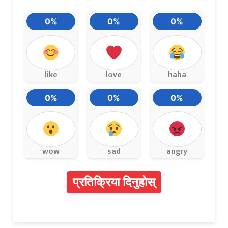
0%
0%
0%
like
love
haha
0%
0%
0%
wow
sad
angry
प्रतिक्रिया दिनुहोस्