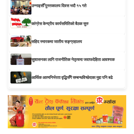
उन्नाइसौँ पुस्तकालय दिवस भदौ १५ गते
कांग्रेस केन्द्रीय कार्यसमितिको बैठक सुरु
सहिद स्मारकमा जातीय सङ्ग्रहालय
सुशासनका लागि राजनीतिक नेतृत्वमा जवाफदेहिता आवश्यक
आर्थिक आत्मनिर्भरता वृद्धिसँगै सम्बन्धविच्छेदका मुद्दा पनि बढे