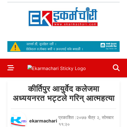
Skip
to
content
Ekarmachari
#1 Online Newsportal
कीर्तिपुर आयुर्वेद कलेजमा
अध्ययनरत भट्टले गरिन् आत्महत्या
प्रकाशित :२०७७ चैत्र २, सोमबार
ekarmachari
११:२०