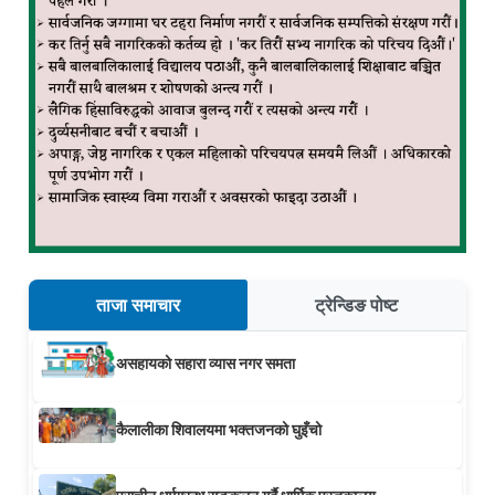
ताजा समाचार
ट्रेन्डिङ पोष्ट
असहायको सहारा व्यास नगर समता
कैलालीका शिवालयमा भक्तजनको घुइँचो