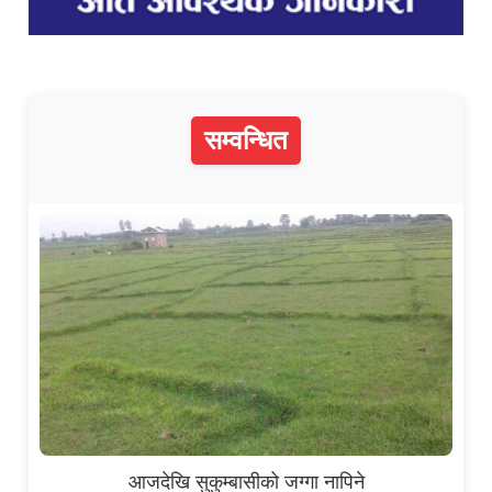
सम्वन्धित
आजदेखि सुकुम्बासीको जग्गा नापिने