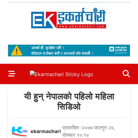
Skip
to
content
Ekarmachari
#1 Online Newsportal
यी हुन् नेपालको पहिलो महिला
सिडिओ
प्रकाशित :२०७७ फाल्गुन २४,
ekarmachari
सोमबार १०:१४