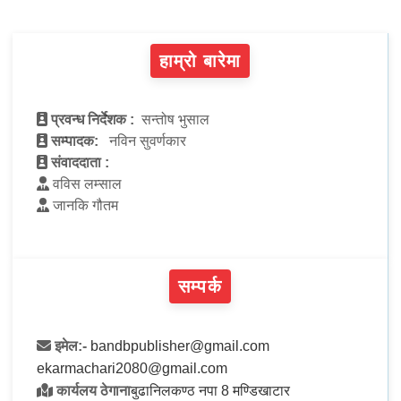
हाम्रो बारेमा
प्रवन्ध निर्देशक :
सन्तोष भुसाल
सम्पादक:
नविन सुवर्णकार
संवाददाता :
वविस लम्साल
जानकि गौतम
सम्पर्क
इमेल:-
bandbpublisher@gmail.com
ekarmachari2080@gmail.com
कार्यलय ठेगाना
बुढानिलकण्ठ नपा 8 मण्डिखाटार