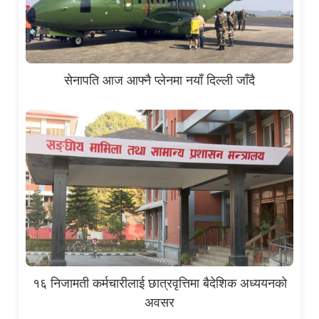
सेनापति आज आफ्नै प्लेनमा नयाँ दिल्ली जाँदै
१६ निजामती कर्मचारीलाई छात्रवृत्तिमा बैदेशिक अध्ययनको
अवसर