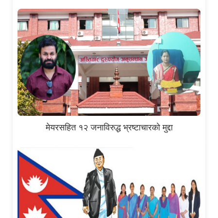
मेयरसहित १२ जनाविरुद्ध भ्रष्टाचारको मुद्दा