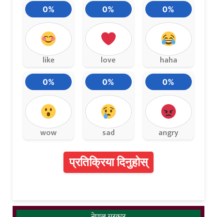
0%
0%
0%
like
love
haha
0%
0%
0%
wow
sad
angry
प्रतिक्रिया दिनुहोस्