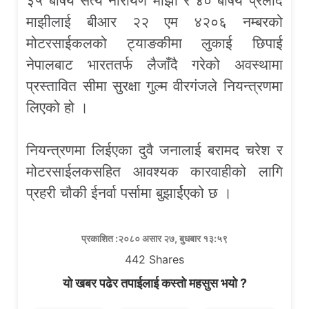
३५ बर्षिय सत्य नारायण माझी र ४० बर्षिय प्रलाद
माझीलाई बीआर २२ एम ४२०६ नम्बरको
मोटरसाईकलको ट्याङकीमा लुकाई छिपाई
नेपालबाट भारततर्फ लैजाँदै गरेको अवस्थामा
प्रस्तावित सीमा सुरक्षा गुल्म वीरगंजले नियन्त्रणमा
लिएको हो ।
नियन्त्रणमा लिईएका दुवै जनालाई बरामद चरेश र
मोटरसाईलकसहित आवश्यक कारवाहीको लागि
प्रहरी चौकी ईनर्वा पर्सामा बुझार्ईएको छ ।
प्रकाशित :२०८० असार २७, बुधबार १३:५९
442
Shares
यो खबर पढेर तपाईलाई कस्तो महसुस भयो ?