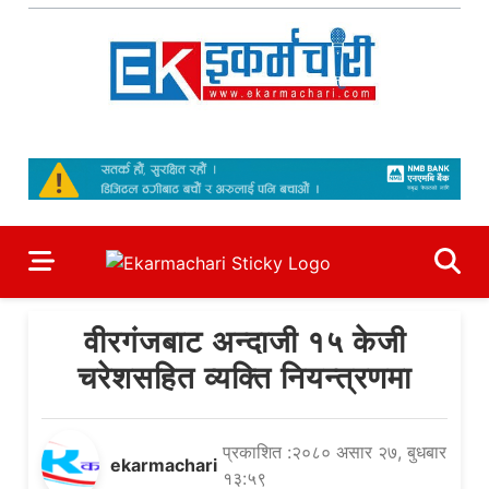
Skip
to
content
Ekarmachari
#1 Online Newsportal
वीरगंजबाट अन्दाजी १५ केजी
चरेशसहित व्यक्ति नियन्त्रणमा
प्रकाशित :२०८० असार २७, बुधबार
ekarmachari
१३:५९