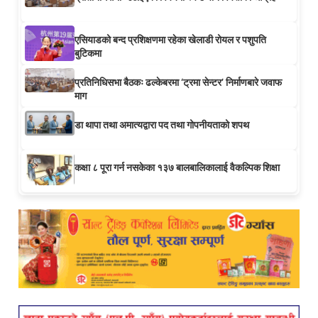
एसियाडको बन्द प्रशिक्षणमा रहेका खेलाडी रोयल र पशुपति
बुटिकमा
प्रतिनिधिसभा बैठकः ढल्केबरमा ‘ट्रमा सेन्टर’ निर्माणबारे जवाफ
माग
डा थापा तथा अमात्यद्वारा पद तथा गोपनीयताको शपथ
कक्षा ८ पूरा गर्न नसकेका १३७ बालबालिकालाई वैकल्पिक शिक्षा