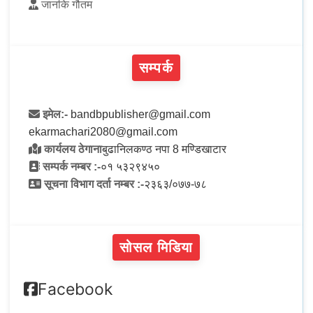
जानकि गौतम
सम्पर्क
इमेल:-
bandbpublisher@gmail.com
ekarmachari2080@gmail.com
कार्यलय ठेगाना
बुढानिलकण्ठ नपा 8 मण्डिखाटार
सम्पर्क नम्बर :-
०१ ५३२९४५०
सूचना विभाग दर्ता नम्बर :-
२३६३/०७७-७८
सोसल मिडिया
Facebook