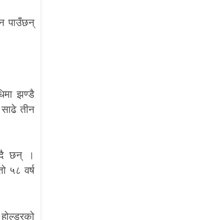
न पाउँछन्
िमा झण्डै
साढे तीन
ँदै छन् ।
ो ५८ वर्ष
 होल्डरको