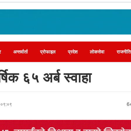
र
अन्तर्वार्ता
प्रोफाइल
प्रदेश
लोकसेवा
राजनीति
र्षिक ६५ अर्ब स्वाहा
 ०९:०९
6