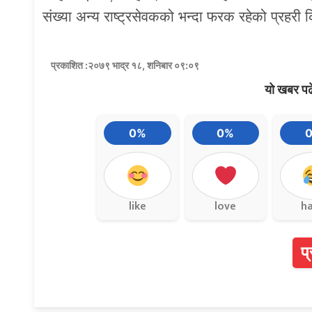
संख्या अन्य राष्ट्रसेवकको भन्दा फरक रहेको प्रहरी
प्रकाशित :२०७९ भाद्र १८, शनिबार ०९:०९
यो खबर पढ
0%
0%
like
love
h
प