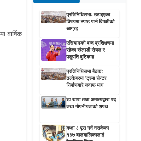
प्रतिनिधिसभाः उठाइएका
विषयमा स्पष्ट पार्न विपक्षीको
आग्रह
मा वार्षिक
एसियाडको बन्द प्रशिक्षणमा
रहेका खेलाडी रोयल र
पशुपति बुटिकमा
प्रतिनिधिसभा बैठकः
ढल्केबरमा ‘ट्रमा सेन्टर’
निर्माणबारे जवाफ माग
डा थापा तथा अमात्यद्वारा पद
तथा गोपनीयताको शपथ
कक्षा ८ पूरा गर्न नसकेका
१३७ बालबालिकालाई