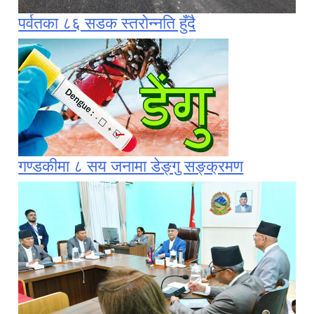
पर्वतका ८६ सडक स्तरोन्नति हुँदै
गण्डकीमा ८ सय जनामा डेङ्गु सङ्क्रमण