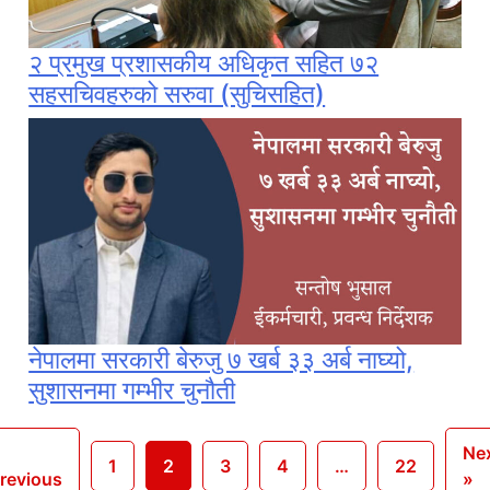
२ प्रमुख प्रशासकीय अधिकृत सहित ७२
सहसचिवहरुको सरुवा (सुचिसहित)
नेपालमा सरकारी बेरुजु ७ खर्ब ३३ अर्ब नाघ्यो,
सुशासनमा गम्भीर चुनौती
Ne
1
2
3
4
…
22
revious
»