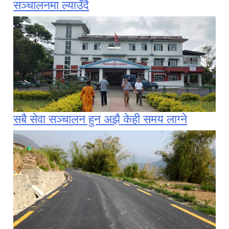
सञ्चालनमा ल्याउँदै
सबै सेवा सञ्चालन हुन अझै केही समय लाग्ने