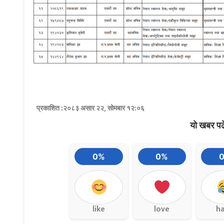
प्रकाशित :२०८३ असार २२, सोमबार १२:०६
यो खबर पढ
0%
0%
like
love
h