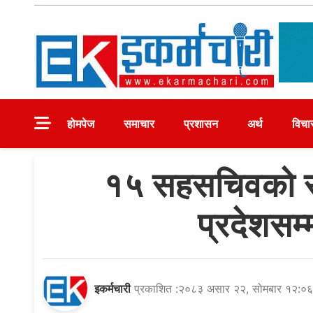
Skip
to
content
Ekarmachari
#1 Online Newsportal
होमपेज
समाचार
प्रशासन
अर्थ
विचा
१५ सहसचिवको सरु
प्रदेशसम्म
इकर्मचारी
प्रकाशित :२०८३ असार २२, सोमबार १२:०६