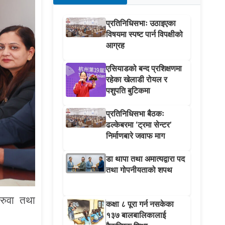
प्रतिनिधिसभाः उठाइएका
विषयमा स्पष्ट पार्न विपक्षीको
आग्रह
एसियाडको बन्द प्रशिक्षणमा
रहेका खेलाडी रोयल र
पशुपति बुटिकमा
प्रतिनिधिसभा बैठकः
ढल्केबरमा ‘ट्रमा सेन्टर’
निर्माणबारे जवाफ माग
डा थापा तथा अमात्यद्वारा पद
तथा गोपनीयताको शपथ
रुवा तथा
कक्षा ८ पूरा गर्न नसकेका
१३७ बालबालिकालाई