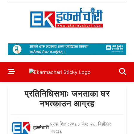
Skip
to
content
Ekarmachari
#1 Online Newsportal
प्रतिनिधिसभाः जनताका घर
नभत्काउन आग्रह
प्रकाशित :२०८३ जेष्ठ २८, बिहीबार
इकर्मचारी
१२:३८