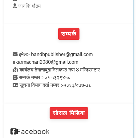
जानकि गौतम
सम्पर्क
इमेल:-
bandbpublisher@gmail.com
ekarmachari2080@gmail.com
कार्यलय ठेगाना
बुढानिलकण्ठ नपा 8 मण्डिखाटार
सम्पर्क नम्बर :-
०१ ५३२९४५०
सूचना विभाग दर्ता नम्बर :-
२३६३/०७७-७८
सोसल मिडिया
Facebook