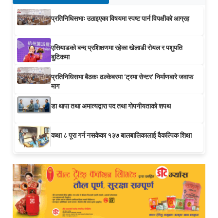
प्रतिनिधिसभाः उठाइएका विषयमा स्पष्ट पार्न विपक्षीको आग्रह
एसियाडको बन्द प्रशिक्षणमा रहेका खेलाडी रोयल र पशुपति
बुटिकमा
प्रतिनिधिसभा बैठकः ढल्केबरमा ‘ट्रमा सेन्टर’ निर्माणबारे जवाफ
माग
डा थापा तथा अमात्यद्वारा पद तथा गोपनीयताको शपथ
कक्षा ८ पूरा गर्न नसकेका १३७ बालबालिकालाई वैकल्पिक शिक्षा