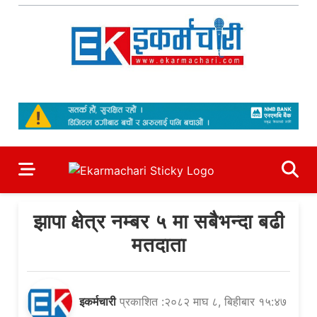
Skip
to
content
Ekarmachari
#1 Online Newsportal
झापा क्षेत्र नम्बर ५ मा सबैभन्दा बढी
मतदाता
इकर्मचारी
प्रकाशित :२०८२ माघ ८, बिहीबार १५:४७