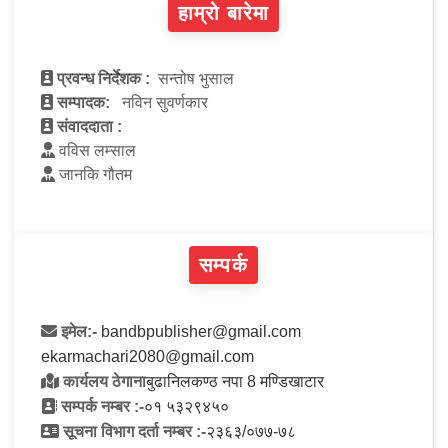
हाम्रो बारेमा
प्रवन्ध निर्देशक :
सन्तोष भुसाल
सम्पादक:
नविन सुवर्णकार
संवाददाता :
वविस लम्साल
जानकि गौतम
सम्पर्क
इमेल:-
bandbpublisher@gmail.com
ekarmachari2080@gmail.com
कार्यलय ठेगाना
बुढानिलकण्ठ नपा 8 मण्डिखाटार
सम्पर्क नम्बर :-
०१ ५३२९४५०
सूचना विभाग दर्ता नम्बर :-
२३६३/०७७-७८