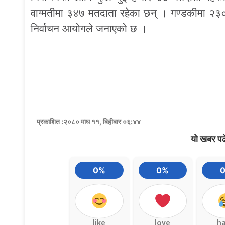
वाग्मतीमा ३४७ मतदाता रहेका छन् । गण्डकीमा २३०,
निर्वाचन आयोगले जनाएको छ ।
प्रकाशित :२०८० माघ ११, बिहीबार ०६:४४
यो खबर पढ
0%
0%
like
love
h