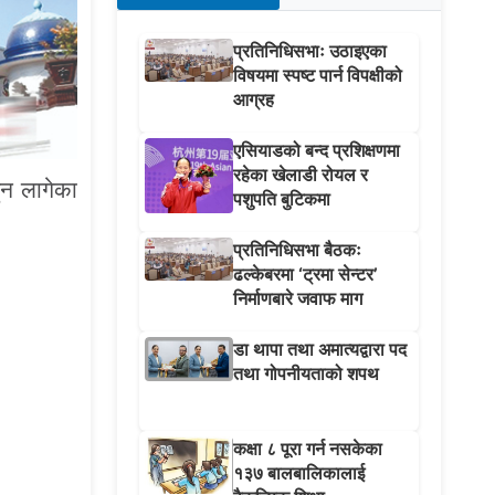
प्रतिनिधिसभाः उठाइएका
विषयमा स्पष्ट पार्न विपक्षीको
आग्रह
एसियाडको बन्द प्रशिक्षणमा
रहेका खेलाडी रोयल र
ुन लागेका
पशुपति बुटिकमा
प्रतिनिधिसभा बैठकः
ढल्केबरमा ‘ट्रमा सेन्टर’
निर्माणबारे जवाफ माग
डा थापा तथा अमात्यद्वारा पद
तथा गोपनीयताको शपथ
कक्षा ८ पूरा गर्न नसकेका
१३७ बालबालिकालाई