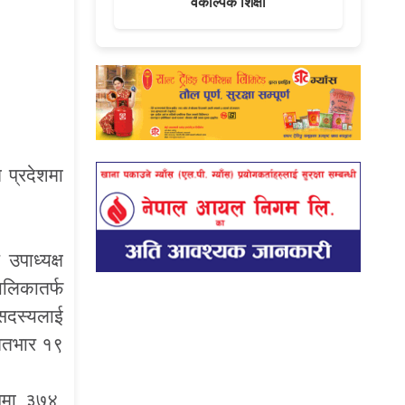
वैकल्पिक शिक्षा
 प्रदेशमा
उपाध्यक्ष
ालिकातर्फ
सदस्यलाई
 मतभार १९
समा ३७४,