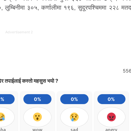
 लुम्बिनीमा ३०५, कर्णालीमा १९६, सुदूरपश्चिममा २२८ मतद
Advertisement 2
55
ेर तपाईलाई कस्तो महसुस भयो ?
0%
0%
0%
0%
aha
wow
sad
angry