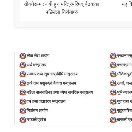
तोक्नेसम्म :- यी हुन मन्त्रिपरिषद् बैठकका
भए वि
पछिल्ला निर्णयहरु
लोक सेवा आयोग
प्रधानमन्त
अर्थ मन्त्रालय
परराष्ट्र म
सञ्‍चार तथा सूचना प्रविधि मन्त्रालय
भौतिक पूर्
कृषि तथा पशुपन्छी विकास मन्त्रालय
ऊर्जा, जल
महिला बालबालिका तथा ज्येष्ठ नागरिक मन्त्रालय
भूमि व्यव
वन तथा वातावरण मन्त्रालय
युवा तथा 
निर्वाचन आयोग
सुदूर पश्च
गण्डकी प्रदेश
बागमती प्