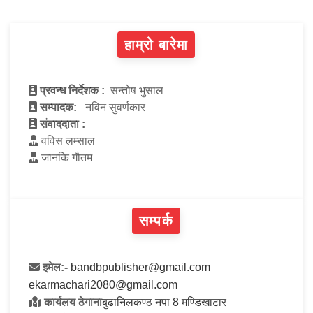
हाम्रो बारेमा
प्रवन्ध निर्देशक :
सन्तोष भुसाल
सम्पादक:
नविन सुवर्णकार
संवाददाता :
वविस लम्साल
जानकि गौतम
सम्पर्क
इमेल:-
bandbpublisher@gmail.com
ekarmachari2080@gmail.com
कार्यलय ठेगाना
बुढानिलकण्ठ नपा 8 मण्डिखाटार