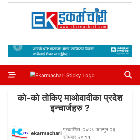
Skip
to
content
Ekarmachari
#1 Online Newsportal
को-को तोकिए माओवादीका प्रदेश
इन्चार्जहरु ?
प्रकाशित :२०७८ फाल्गुन २३,
ekarmachari
सोमबार २०:११