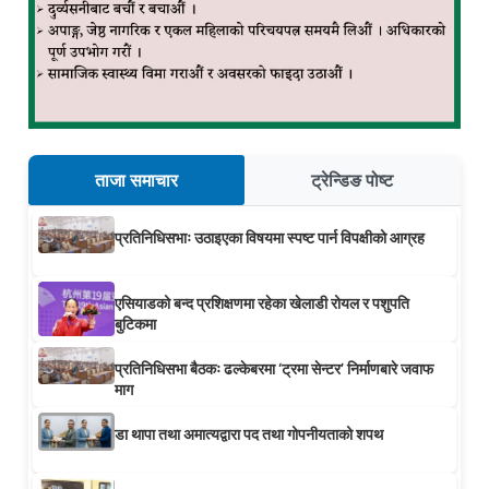
ताजा समाचार
ट्रेन्डिङ पोष्ट
प्रतिनिधिसभाः उठाइएका विषयमा स्पष्ट पार्न विपक्षीको आग्रह
एसियाडको बन्द प्रशिक्षणमा रहेका खेलाडी रोयल र पशुपति
बुटिकमा
प्रतिनिधिसभा बैठकः ढल्केबरमा ‘ट्रमा सेन्टर’ निर्माणबारे जवाफ
माग
डा थापा तथा अमात्यद्वारा पद तथा गोपनीयताको शपथ