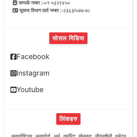
सम्पर्क नम्बर :-
०१ ५३२९४५०
सूचना विभाग दर्ता नम्बर :-
२३६३/०७७-७८
सोसल मिडिया
Facebook
Instagram
Youtube
लिंकहरु
अन्तर्राष्ट्रिय
अन्तर्वार्ता
अर्थ
कर्पोरेट
खेलकुद
जीवनशैली
पर्यटन