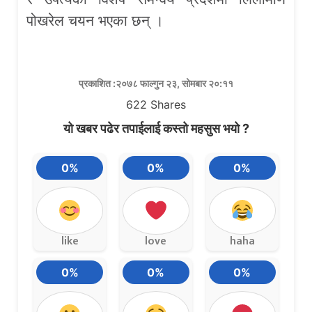
पोखरेल चयन भएका छन् ।
प्रकाशित :२०७८ फाल्गुन २३, सोमबार २०:११
622
Shares
यो खबर पढेर तपाईलाई कस्तो महसुस भयो ?
0%
0%
0%
like
love
haha
0%
0%
0%