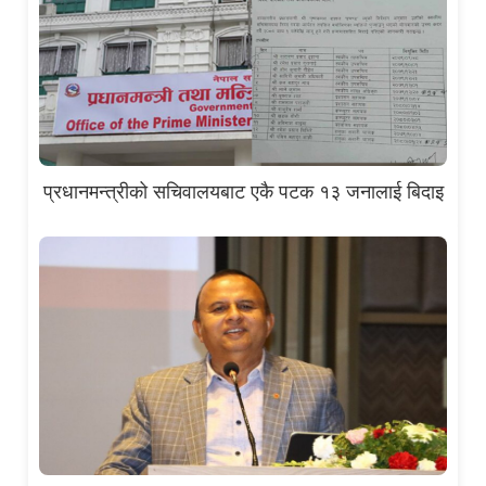
प्रधानमन्त्रीको सचिवालयबाट एकै पटक १३ जनालाई बिदाइ