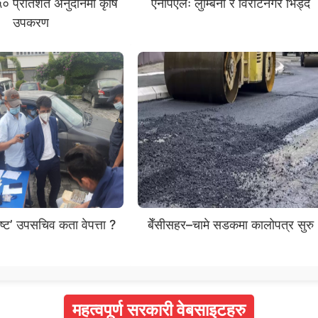
० प्रतिशत अनुदानमा कृषि
एनपिएलः लुम्बिनी र विराटनगर भिड्दै
उपकरण
िष्ट’ उपसचिव कता वेपत्ता ?
बेँसीसहर–चामे सडकमा कालोपत्र सुरु
महत्वपूर्ण सरकारी वेबसाइटहरु