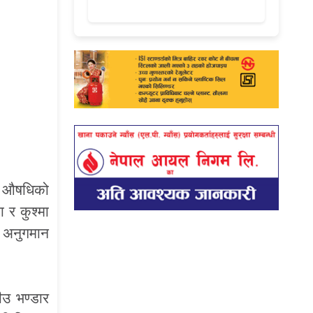
का औषधिको
 र कुश्मा
ा अनुगमान
ीउ भण्डार