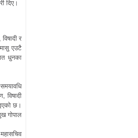
ारी दिए।
विषादी र
मासु एउटै
हात धुनका
 समयावधि
ण, विषादी
दिइएको छ।
मुख गोपाल
ा महासचिव