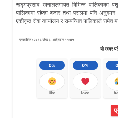
खड्गप्रसाद खनाललगायत विभिन्न पालिकाका पशु
पालिकामा रहेका बजार तथा पसलमा पनि अनुगमन ग
एकीकृत सेवा कार्यालय र सम्बन्धित पालिकाले सम
प्रकाशित :२०८३ जेष्ठ ३, आईतवार ११:४५
यो खबर पढ
0%
0%
like
love
h
प