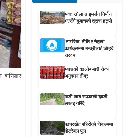
भक्ताखोला डाइभर्सन निर्माण
भएसँगै डुबानको त्रास हट्यो
‘नागरिक, नीति र नेतृत्व’
कार्यक्रममा मन्त्रीलाई जोड्दै
रास्वपा
ग्यासको कालोबजारी रोक्न
गत शनिबार
अनुगमन तीव्र
माडी जाने सडकको झाडी
सफाइ गरिँदै
फापरखेत पहिरोको विकल्पमा
मोटरेबल पुल