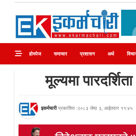
Skip
to
content
Ekarmachari
#1 Online Newsportal
होमपेज
समाचार
प्रशासन
अर्थ
विचा
मूल्यमा पारदर्शि
इकर्मचारी
प्रकाशित :२०८३ जेष्ठ ३, आईतवार ११:४५