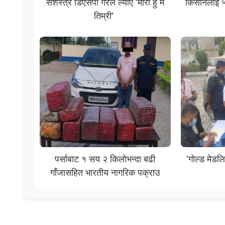
सशस्त्र डिएसपी गैरेले ल्याए ‘मीरा हुँ म
किसानलाई ५
तिम्री’
पर्साबाट १ सय २ किलोभन्दा बढी
‘गोल्ड मेडल
गाँजासहित भारतीय नागरिक पक्राउ