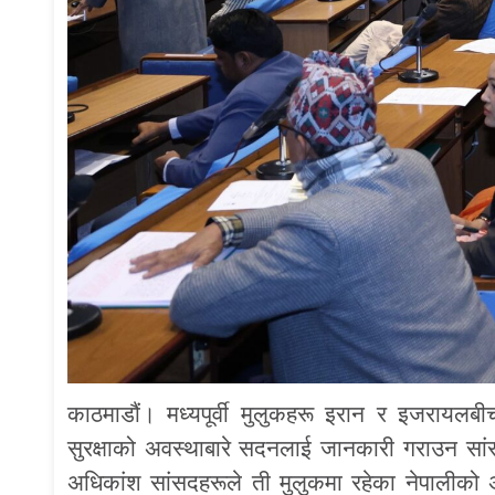
काठमाडौं। मध्यपूर्वी मुलुकहरू इरान र इजरायलब
सुरक्षाको अवस्थाबारे सदनलाई जानकारी गराउन सां
अधिकांश सांसदहरूले ती मुलुकमा रहेका नेपालीको अव