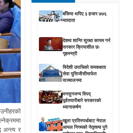
बाँकेमा थपिए ३ हजार ७७६
मतदाता
देशमा शान्ति सुरक्षा कायम गर्न
सरकार क्रियाशील छः
गृहमन्त्री
विदेशी उपाधिको समकक्षता
सेवा युसिजीसीमार्फत
सञ्चालनमा
मनसुनजन्य विपद्
पूर्वतयारीबारे सरकारको
ध्यानाकर्षण
 उनीहरको
्नेक्रममा
खुला प्रतिस्पर्धाबाट नेपाल
आयल निगमको नेतृत्वमा पुगे
 अन्त्य र