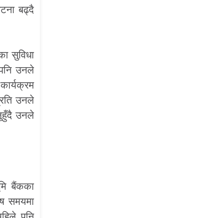
ना बढ्दै
का सुविधा
 पनि उनले
कार्यक्रम
रति उनले
ुँदै उनले
ि बैंकका
शेष समयमा
अहिले पनि