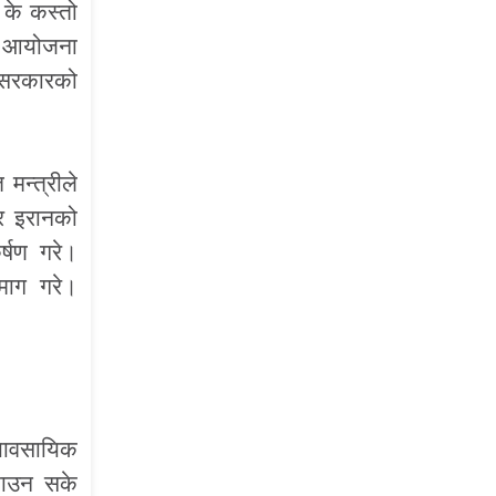
ा के कस्तो
त् आयोजना
 सरकारको
मन्त्रीले
 र इरानको
र्षण गरे।
माग गरे।
्यावसायिक
्याउन सके