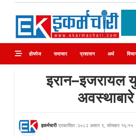
Skip
to
content
Ekarmachari
#1 Online Newsportal
होमपेज
समाचार
प्रशासन
अर्थ
विचा
इरान–इजरायल युद
अवस्थाबारे
इकर्मचारी
प्रकाशित :२०८२ असार ९, सोमबार १६:१५