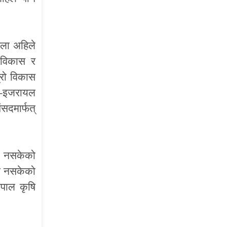
हिला अहिले
 विकास र
म्रो विकास
न–इजरायल
दमार्फत्
्न नसकेको
ुन नसकेको
ेपाल कृषि