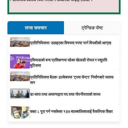
ताजा समाचार
ट्रेन्डिङ पोष्ट
प्रतिनिधिसभाः उठाइएका विषयमा स्पष्ट पार्न विपक्षीको आग्रह
एसियाडको बन्द प्रशिक्षणमा रहेका खेलाडी रोयल र पशुपति
बुटिकमा
प्रतिनिधिसभा बैठकः ढल्केबरमा ‘ट्रमा सेन्टर’ निर्माणबारे जवाफ
माग
डा थापा तथा अमात्यद्वारा पद तथा गोपनीयताको शपथ
कक्षा ८ पूरा गर्न नसकेका १३७ बालबालिकालाई वैकल्पिक शिक्षा