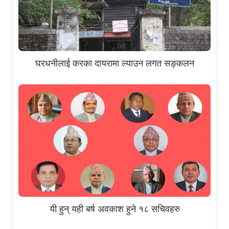
घरधनीलाई करका दायरामा ल्याउन लगत सङ्कलन
यी हुन् यही बर्ष अवकाश हुने १८ सचिवहरु