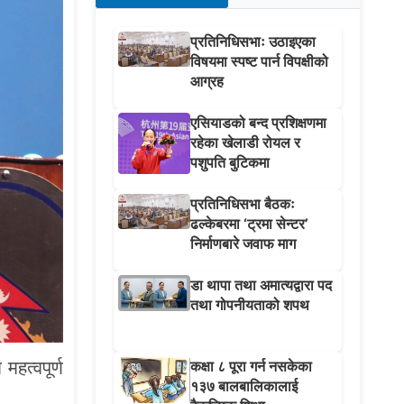
प्रतिनिधिसभाः उठाइएका
विषयमा स्पष्ट पार्न विपक्षीको
आग्रह
एसियाडको बन्द प्रशिक्षणमा
रहेका खेलाडी रोयल र
पशुपति बुटिकमा
प्रतिनिधिसभा बैठकः
ढल्केबरमा ‘ट्रमा सेन्टर’
निर्माणबारे जवाफ माग
डा थापा तथा अमात्यद्वारा पद
तथा गोपनीयताको शपथ
हत्वपूर्ण
कक्षा ८ पूरा गर्न नसकेका
१३७ बालबालिकालाई