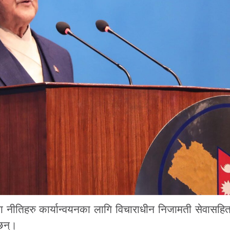
 नीतिहरु कार्यान्वयनका लागि विचाराधीन निजामती सेवासहित म
छन्।