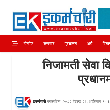
Skip
to
content
Ekarmachari
#1 Online Newsportal
होमपेज
समाचार
प्रशासन
अर्थ
विचा
निजामती सेवा व
प्रधानम
इकर्मचारी
प्रकाशित :२०८२ बैशाख २८, आईतवार १५: