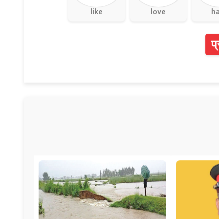
like
love
h
प