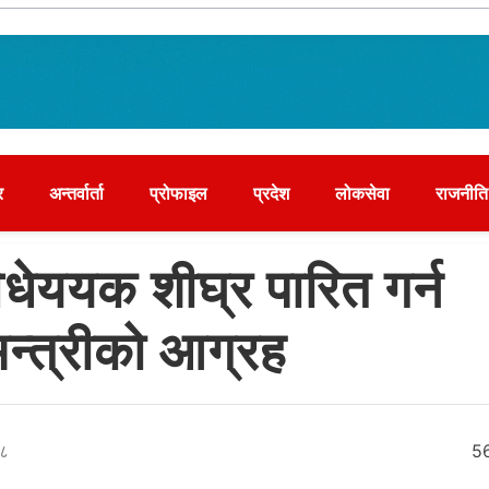
र
अन्तर्वार्ता
प्रोफाइल
प्रदेश
लोकसेवा
राजनीति
िधेययक शीघ्र पारित गर्न
न्त्रीको आग्रह
३८
5