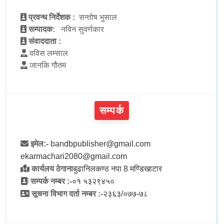
प्रवन्ध निर्देशक :
सन्तोष भुसाल
सम्पादक:
नविन सुवर्णकार
संवाददाता :
वविस लम्साल
जानकि गौतम
सम्पर्क
इमेल:-
bandbpublisher@gmail.com
ekarmachari2080@gmail.com
कार्यलय ठेगाना
बुढानिलकण्ठ नपा 8 मण्डिखाटार
सम्पर्क नम्बर :-
०१ ५३२९४५०
सूचना विभाग दर्ता नम्बर :-
२३६३/०७७-७८