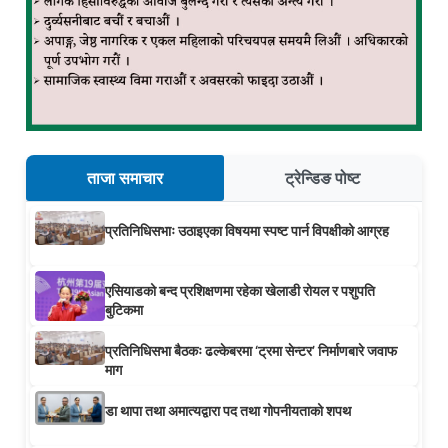
ताजा समाचार
ट्रेन्डिङ पोष्ट
प्रतिनिधिसभाः उठाइएका विषयमा स्पष्ट पार्न विपक्षीको आग्रह
एसियाडको बन्द प्रशिक्षणमा रहेका खेलाडी रोयल र पशुपति
बुटिकमा
प्रतिनिधिसभा बैठकः ढल्केबरमा ‘ट्रमा सेन्टर’ निर्माणबारे जवाफ
माग
डा थापा तथा अमात्यद्वारा पद तथा गोपनीयताको शपथ