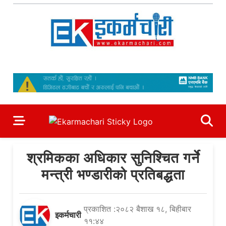
Skip
to
content
Ekarmachari
#1 Online Newsportal
श्रमिकका अधिकार सुनिश्चित गर्ने
मन्त्री भण्डारीको प्रतिबद्धता
प्रकाशित :२०८२ बैशाख १८, बिहीबार
इकर्मचारी
११:४४