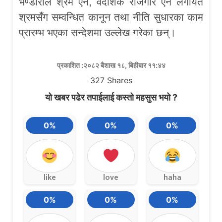
भण्डारीले श्रम ऐन, वैदेशिक रोजगार ऐन लगायत
श्रमसँग सम्वन्धित कानून तथा नीति सुधारका काम
प्रारम्भ भएका सन्देशमा उल्लेख गरेका छन्।
प्रकाशित :२०८२ बैशाख १८, बिहीबार ११:४४
327
Shares
यो खबर पढेर तपाईलाई कस्तो महसुस भयो ?
0%
0%
0%
like
love
haha
0%
0%
0%