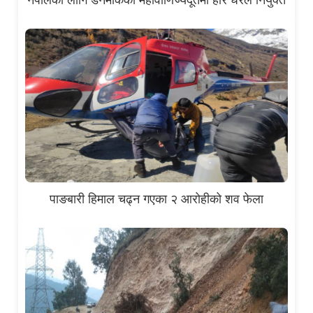
पाङबारी हिमाल चढ्न गएका २ आरोहीको शव फेला