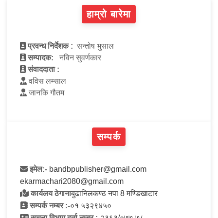
हाम्रो बारेमा
प्रवन्ध निर्देशक :
सन्तोष भुसाल
सम्पादक:
नविन सुवर्णकार
संवाददाता :
वविस लम्साल
जानकि गौतम
सम्पर्क
इमेल:-
bandbpublisher@gmail.com
ekarmachari2080@gmail.com
कार्यलय ठेगाना
बुढानिलकण्ठ नपा 8 मण्डिखाटार
सम्पर्क नम्बर :-
०१ ५३२९४५०
सूचना विभाग दर्ता नम्बर :-
२३६३/०७७-७८