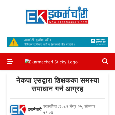
Skip
to
content
Ekarmachari
#1 Online Newsportal
नेकपा एसद्वारा शिक्षकका समस्या
समाधान गर्न आग्रह
प्रकाशित :२०८१ चैत्र २५, सोमबार
इकर्मचारी
११:०४