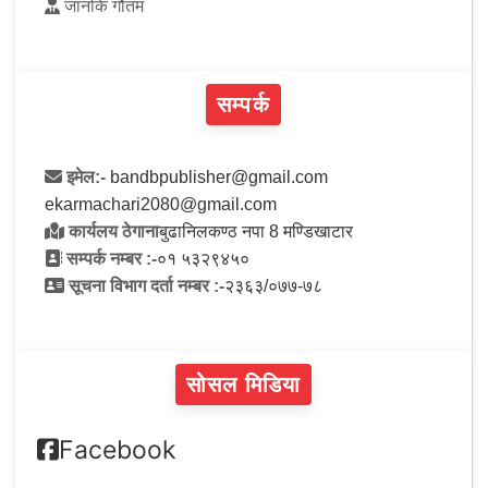
जानकि गौतम
सम्पर्क
इमेल:-
bandbpublisher@gmail.com
ekarmachari2080@gmail.com
कार्यलय ठेगाना
बुढानिलकण्ठ नपा 8 मण्डिखाटार
सम्पर्क नम्बर :-
०१ ५३२९४५०
सूचना विभाग दर्ता नम्बर :-
२३६३/०७७-७८
सोसल मिडिया
Facebook