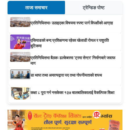
ताजा समाचार
ट्रेन्डिङ पोष्ट
प्रतिनिधिसभाः उठाइएका विषयमा स्पष्ट पार्न विपक्षीको आग्रह
एसियाडको बन्द प्रशिक्षणमा रहेका खेलाडी रोयल र पशुपति
बुटिकमा
प्रतिनिधिसभा बैठकः ढल्केबरमा ‘ट्रमा सेन्टर’ निर्माणबारे जवाफ
माग
डा थापा तथा अमात्यद्वारा पद तथा गोपनीयताको शपथ
कक्षा ८ पूरा गर्न नसकेका १३७ बालबालिकालाई वैकल्पिक शिक्षा