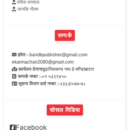
वविस लम्साल
जानकि गौतम
सम्पर्क
इमेल:-
bandbpublisher@gmail.com
ekarmachari2080@gmail.com
कार्यलय ठेगाना
बुढानिलकण्ठ नपा 8 मण्डिखाटार
सम्पर्क नम्बर :-
०१ ५३२९४५०
सूचना विभाग दर्ता नम्बर :-
२३६३/०७७-७८
सोसल मिडिया
Facebook