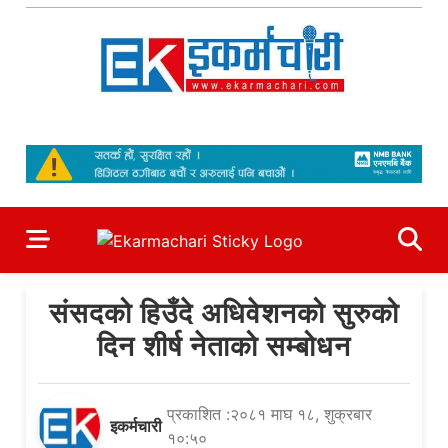
Skip
to
content
Ekarmachari
#1 Online Newsportal
संसदको हिउँदे अधिवेशनको सुरुको
दिन शीर्ष नेताको सम्बोधन
प्रकाशित :२०८१ माघ १८, शुक्रबार
इकर्मचारी
१०:५०