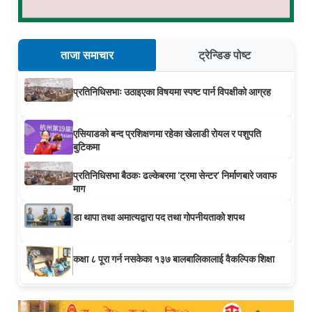
ताजा समाचार
ट्रेन्डिङ पोष्ट
प्रतिनिधिसभाः उठाइएका विषयमा स्पष्ट पार्न विपक्षीको आग्रह
एसियाडको बन्द प्रशिक्षणमा रहेका खेलाडी रोयल र पशुपति
बुटिकमा
प्रतिनिधिसभा बैठकः ढल्केबरमा ‘ट्रमा सेन्टर’ निर्माणबारे जवाफ
माग
डा थापा तथा अमात्यद्वारा पद तथा गोपनीयताको शपथ
कक्षा ८ पूरा गर्न नसकेका १३७ बालबालिकालाई वैकल्पिक शिक्षा