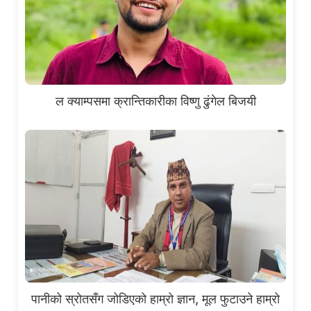
ल क्याम्पसमा क्रान्तिकारीका विष्णु ढुंगेल बिजयी
पानीको स्रोतसँग जोडिएको हाम्रो ज्ञान, मूल फुटाउने हाम्रो