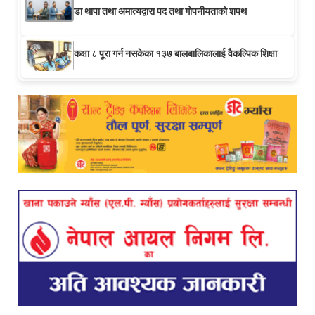
डा थापा तथा अमात्यद्वारा पद तथा गोपनीयताको शपथ
कक्षा ८ पूरा गर्न नसकेका १३७ बालबालिकालाई वैकल्पिक शिक्षा