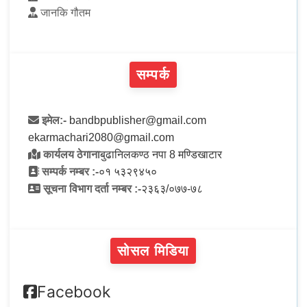
जानकि गौतम
सम्पर्क
इमेल:-
bandbpublisher@gmail.com
ekarmachari2080@gmail.com
कार्यलय ठेगाना
बुढानिलकण्ठ नपा 8 मण्डिखाटार
सम्पर्क नम्बर :-
०१ ५३२९४५०
सूचना विभाग दर्ता नम्बर :-
२३६३/०७७-७८
सोसल मिडिया
Facebook