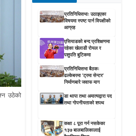
प्रतिनिधिसभाः उठाइएका
विषयमा स्पष्ट पार्न विपक्षीको
आग्रह
एसियाडको बन्द प्रशिक्षणमा
रहेका खेलाडी रोयल र
पशुपति बुटिकमा
प्रतिनिधिसभा बैठकः
ढल्केबरमा ‘ट्रमा सेन्टर’
निर्माणबारे जवाफ माग
श्न उठेको
डा थापा तथा अमात्यद्वारा पद
तथा गोपनीयताको शपथ
कक्षा ८ पूरा गर्न नसकेका
१३७ बालबालिकालाई