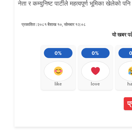
नेता र कम्युनिष्ट पार्टीले महत्वपूर्ण भूमिका खेलेको
प्रकाशित :२०८१ बैशाख १०, सोमबार १२:०८
यो खबर पढ
0%
0%
like
love
h
प