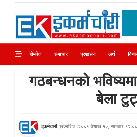
Skip
to
content
Ekarmachari
#1 Online Newsportal
होमपेज
समाचार
प्रशासन
अर्थ
विचा
गठबन्धनको भविष्यमा
बेला टु
इकर्मचारी
प्रकाशित :२०८१ बैशाख १०, सोमबार १२:०