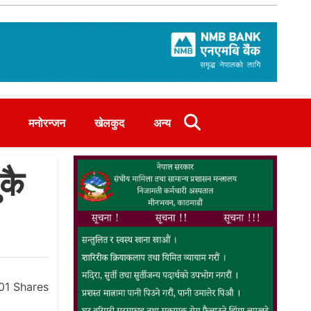
मनोरन्जन
खेलकुद
अन्य
कै
01
Shares