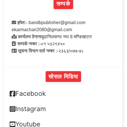
सम्पर्क
इमेल:-
bandbpublisher@gmail.com
ekarmachari2080@gmail.com
कार्यलय ठेगाना
बुढानिलकण्ठ नपा 8 मण्डिखाटार
सम्पर्क नम्बर :-
०१ ५३२९४५०
सूचना विभाग दर्ता नम्बर :-
२३६३/०७७-७८
सोसल मिडिया
Facebook
Instagram
Youtube