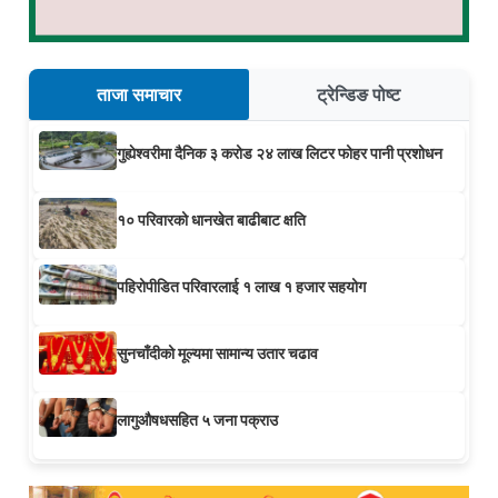
ताजा समाचार
ट्रेन्डिङ पोष्ट
गुह्येश्वरीमा दैनिक ३ करोड २४ लाख लिटर फोहर पानी प्रशोधन
१० परिवारको धानखेत बाढीबाट क्षति
पहिरोपीडित परिवारलाई १ लाख १ हजार सहयोग
सुनचाँदीको मूल्यमा सामान्य उतार चढाव
लागुऔषधसहित ५ जना पक्राउ