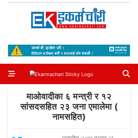
Skip
to
content
Ekarmachari
#1 Online Newsportal
माओवादीका ६ मन्त्री र १२
सांसदसहित २३ जना एमालेमा (
नामसहित)
प्रकाशित :२०७७ फाल्गुन २९,