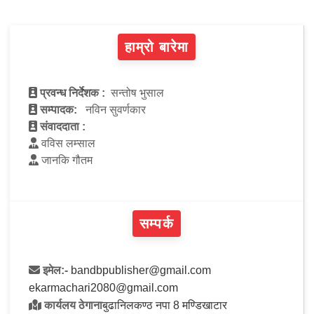
हाम्रो बारेमा
प्रवन्ध निर्देशक :
सन्तोष भुसाल
सम्पादक:
नविन सुवर्णकार
संवाददाता :
वविस लम्साल
जानकि गौतम
सम्पर्क
इमेल:-
bandbpublisher@gmail.com
ekarmachari2080@gmail.com
कार्यलय ठेगाना
बुढानिलकण्ठ नपा 8 मण्डिखाटार