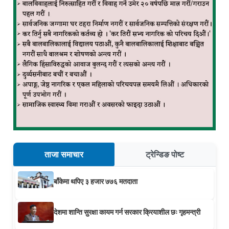
ताजा समाचार
ट्रेन्डिङ पोष्ट
बाँकेमा थपिए ३ हजार ७७६ मतदाता
देशमा शान्ति सुरक्षा कायम गर्न सरकार क्रियाशील छः गृहमन्त्री