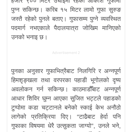
हजार ९०० मिटर उचाइमा रहेको आकाशे गुफामा
पुग्न सकिन्छ। करिब १५ मिटर लामो गुफा सुरुङ
जस्तै रहेको पुनले बताए। गुफासम्म पुग्ने व्यवस्थित
पदमार्ग नभएकाले पैदालयात्रा जोखिम मानिएको
उनको भनाइ छ।
Advertisement 2
पुनका अनुसार गुफाभित्रैबाट निलगिरि र अन्नपूर्ण
हिमशृङ्खला तथा वरपरका पहाडी भूगोलको दृष्य
अवलोकन गर्न सकिन्छ। काठमाडौँबाट अन्नपूर्ण
आधार शिविर घुम्न आएका सुजित भट्टले पहाडको
टुप्पोमा कडा चट्टानले बनेको स्काई केभ अनौठो
लागेको प्रतिक्रिया दिए। “टाढैबाट हेर्दा पनि
गुफाका विषयमा धेरै उत्सुकता जाग्यो”, उनले भने,