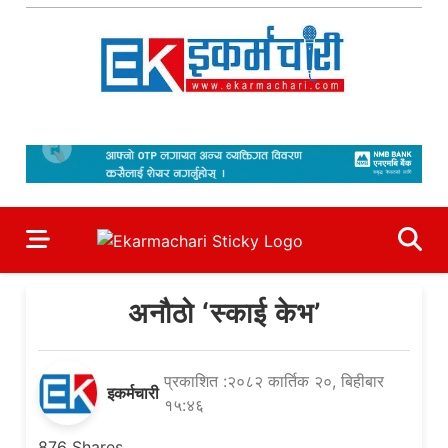
Skip
to
content
Ekarmachari
#1 Online Newsportal
अनौठो ‘स्काई केभ’
प्रकाशित :२०८२ कार्तिक २०, बिहीबार
इकर्मचारी
१५:४६
876
Shares