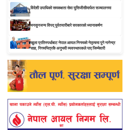
विदेशी उपाधिको समकक्षता सेवा युसिजीसीमार्फत सञ्चालनमा
मनसुनजन्य विपद् पूर्वतयारीबारे सरकारको ध्यानाकर्षण
खुला प्रतिस्पर्धाबाट नेपाल आयल निगमको नेतृत्वमा पुगे नागेन्द्र
साह, निगमभित्रकै अनुभवी व्यवस्थापकले पाए जिम्मेवारी