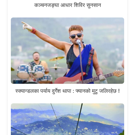
कञ्चनजङ्घा आधार शिविर सुनसान
स्क्यान्डलका पर्याय दुर्गेश थापा : फ्यानको मुटु जलिरहेछ !