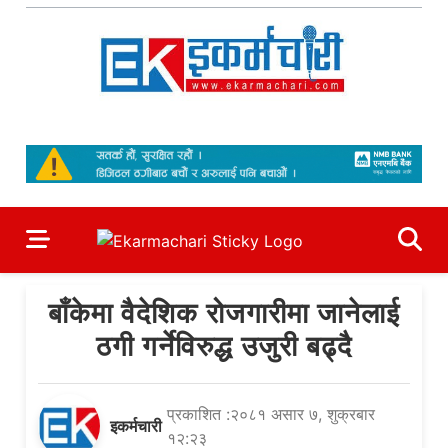
Skip
to
content
Ekarmachari
#1 Online Newsportal
बाँकेमा वैदेशिक रोजगारीमा जानेलाई
ठगी गर्नेविरुद्ध उजुरी बढ्दै
प्रकाशित :२०८१ असार ७, शुक्रबार
इकर्मचारी
१२:२३