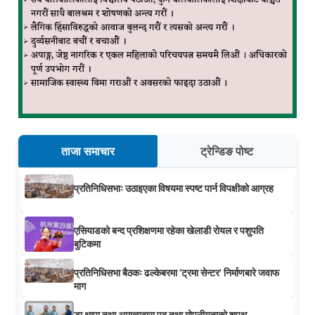
ताजा समाचार
ट्रेन्डिङ पोष्ट
प्रतिनिधिसभाः उठाइएका विषयमा स्पष्ट पार्न विपक्षीको आग्रह
एसियाडको बन्द प्रशिक्षणमा रहेका खेलाडी रोयल र पशुपति
बुटिकमा
प्रतिनिधिसभा बैठकः ढल्केबरमा ‘ट्रमा सेन्टर’ निर्माणबारे जवाफ
माग
डा थापा तथा अमात्यद्वारा पद तथा गोपनीयताको शपथ