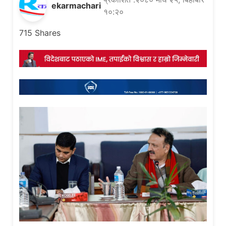
ekarmachari
१०:२०
715
Shares