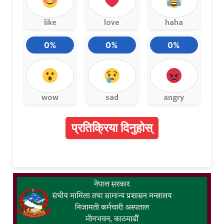
like
love
haha
0%
0%
0%
wow
sad
angry
प्रतिक्रिया दिनुहोस्