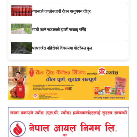
ग्यासको कालोबजारी रोक्न अनुगमन तीव्र
माडी जाने सडकको झाडी सफाइ गरिँदै
फापरखेत पहिरोको विकल्पमा मोटरेबल पुल