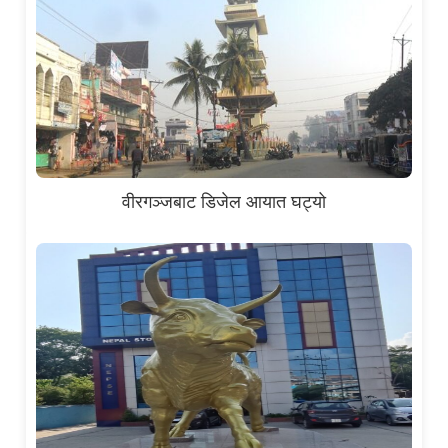
वीरगञ्जबाट डिजेल आयात घट्यो