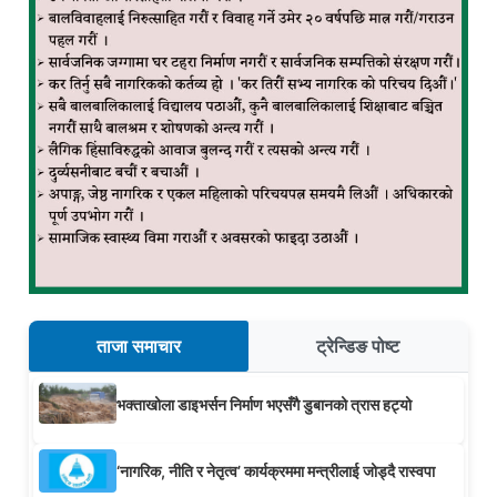
ताजा समाचार
ट्रेन्डिङ पोष्ट
भक्ताखोला डाइभर्सन निर्माण भएसँगै डुबानको त्रास हट्यो
‘नागरिक, नीति र नेतृत्व’ कार्यक्रममा मन्त्रीलाई जोड्दै रास्वपा