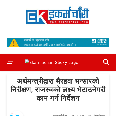
Skip
to
content
Ekarmachari
#1 Online Newsportal
अर्थमन्त्रीद्वारा भैरहवा भन्सारको
निरीक्षण, राजस्वकाे लक्ष्य भेटाउनेगरी
काम गर्न निर्देशन
प्रकाशित :२०८० माघ २५, बिहीबार