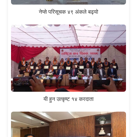
नेप्से परिसूचक ४९ अंकले बढ्यो
यी हुन उत्कृष्ट १४ करदाता