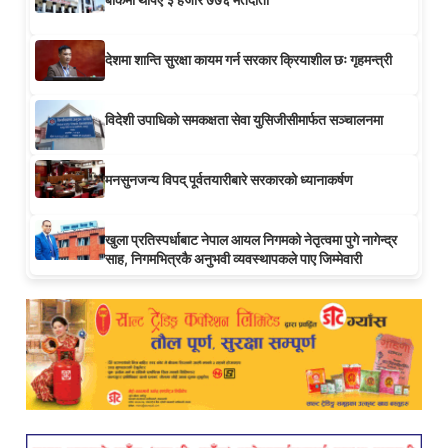
देशमा शान्ति सुरक्षा कायम गर्न सरकार क्रियाशील छः गृहमन्त्री
विदेशी उपाधिको समकक्षता सेवा युसिजीसीमार्फत सञ्चालनमा
मनसुनजन्य विपद् पूर्वतयारीबारे सरकारको ध्यानाकर्षण
खुला प्रतिस्पर्धाबाट नेपाल आयल निगमको नेतृत्वमा पुगे नागेन्द्र
साह, निगमभित्रकै अनुभवी व्यवस्थापकले पाए जिम्मेवारी