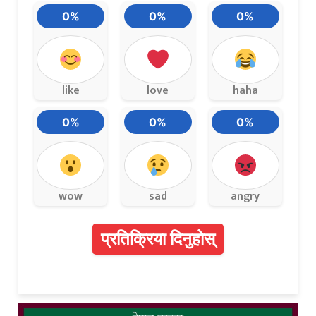
0%
0%
0%
like
love
haha
0%
0%
0%
wow
sad
angry
प्रतिक्रिया दिनुहोस्