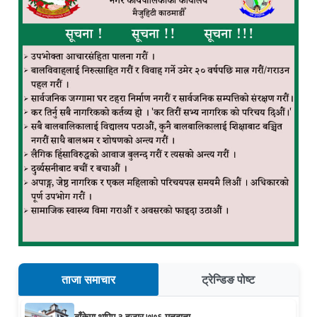
ताजा समाचार
ट्रेन्डिङ पोष्ट
बाँकेमा थपिए ३ हजार ७७६ मतदाता