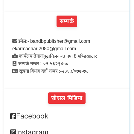
सम्पर्क
इमेल:-
bandbpublisher@gmail.com
ekarmachari2080@gmail.com
कार्यलय ठेगाना
बुढानिलकण्ठ नपा 8 मण्डिखाटार
सम्पर्क नम्बर :-
०१ ५३२९४५०
सूचना विभाग दर्ता नम्बर :-
२३६३/०७७-७८
सोसल मिडिया
Facebook
Instagram